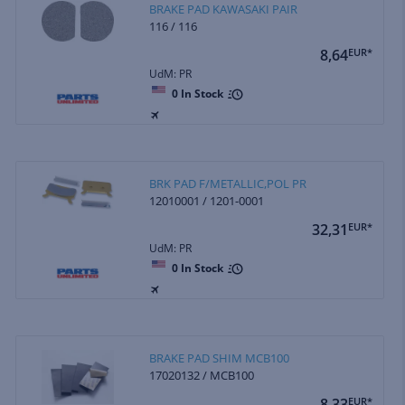
BRAKE PAD KAWASAKI PAIR
116 / 116
8,64
EUR*
UdM: PR
0
In Stock
BRK PAD F/METALLIC,POL PR
12010001 / 1201-0001
32,31
EUR*
UdM: PR
0
In Stock
BRAKE PAD SHIM MCB100
17020132 / MCB100
8,33
EUR*