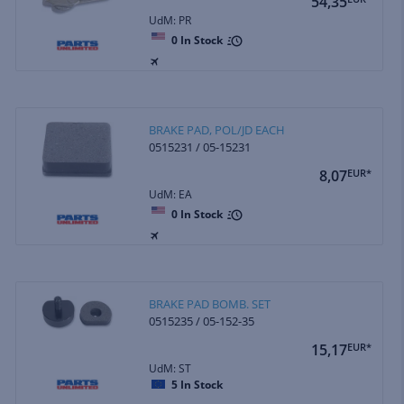
54,35
UdM: PR
0
In Stock
BRAKE PAD, POL/JD EACH
0515231 / 05-15231
8,07
EUR*
UdM: EA
0
In Stock
BRAKE PAD BOMB. SET
0515235 / 05-152-35
15,17
EUR*
UdM: ST
5
In Stock