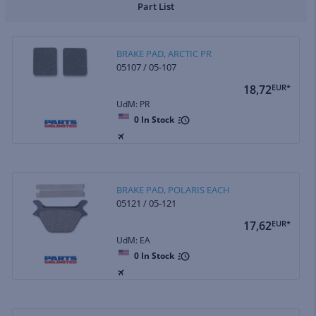
Part List
BRAKE PAD, ARCTIC PR
05107 / 05-107
18,72
EUR*
UdM: PR
0
In Stock
BRAKE PAD, POLARIS EACH
05121 / 05-121
17,62
EUR*
UdM: EA
0
In Stock