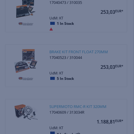
17040473 / 310035
253,03
EUR*
UdM: KT
1
In Stock
BRAKE KIT FRONT FLOAT 270MM
17040523 / 310044
253,03
EUR*
UdM: KT
5
In Stock
SUPERMOTO RMC-R KIT 320MM
17040609 / 313034R
1.188,81
EUR*
UdM: KT