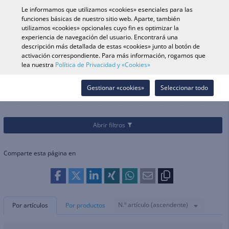
0
Le informamos que utilizamos «cookies» esenciales para las
funciones básicas de nuestro sitio web. Aparte, también
utilizamos «cookies» opcionales cuyo fin es optimizar la
experiencia de navegación del usuario. Encontrará una
Búsqueda de vehículo
Iniciar s
Buscar en tienda
descripción más detallada de estas «cookies» junto al botón de
activación correspondiente. Para más información, rogamos que
lea nuestra
Política de Privacidad y «Cookies»
Categorías
Recambios & Accesorios
Frenos
Pastillas & Zapatas
Pastillas & Zapatas
Gestionar «cookies»
Seleccionar todo
Abrir filtros
Comparte esta página en
N.º artículo (ascendente)
Por artículos
Por productos