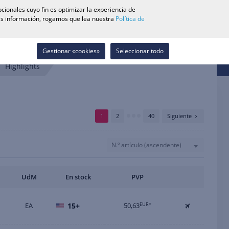
0
cionales cuyo fin es optimizar la experiencia de
Buscador de Tiendas
Carrera
Lista de deseos
Contacto
más información, rogamos que lea nuestra
Política de
Iniciar sesión
Gestionar «cookies»
Seleccionar todo
Highlights
1
2
40
Siguiente
N.º artículo (ascendente)
UdM
En stock
PVP
EA
15+
50,63
EUR*