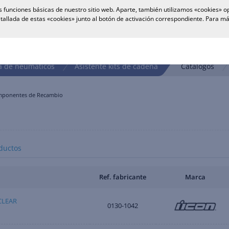
 funciones básicas de nuestro sitio web. Aparte, también utilizamos «cookies» op
tallada de estas «cookies» junto al botón de activación correspondiente. Para 
 de neumáticos
Asistente kits de cadena
Catálogos
ponentes de Recambio
ductos
Ref. fabricante
Marca
CLEAR
0130-1042