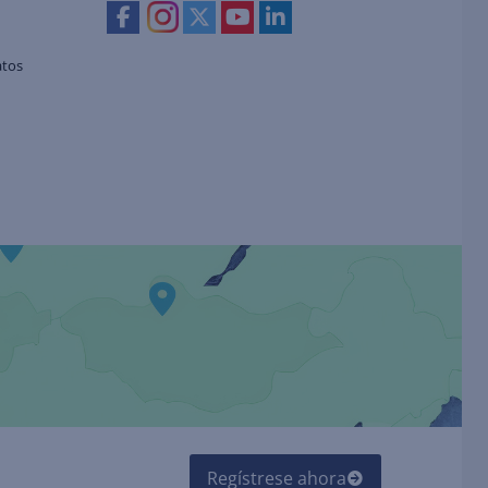
atos
Regístrese ahora