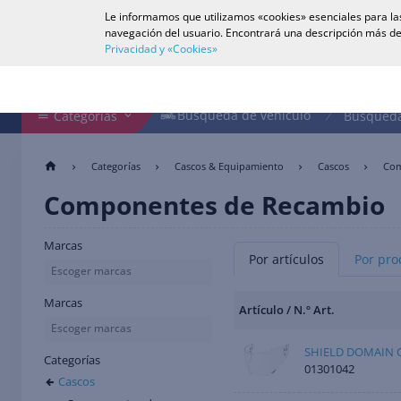
Le informamos que utilizamos «cookies» esenciales para las
Español
navegación del usuario. Encontrará una descripción más de
Privacidad y «Cookies»
Buscar en tienda
Búsqueda de vehículo
Búsqueda de vehículo
Categorías
Búsqueda
Categorías
Cascos & Equipamiento
Cascos
Com
Componentes de Recambio
Marcas
Por artículos
Por pro
Escoger marcas
Marcas
Artículo / N.º Art.
Escoger marcas
SHIELD DOMAIN 
Categorías
01301042
Cascos