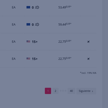
EA
0
53,49
EUR*
EA
0
59,44
EUR*
EA
15+
22,75
EUR*
EA
15+
22,75
EUR*
*incl. 19% IVA
1
2
40
Siguiente