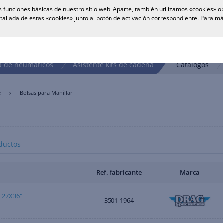
 funciones básicas de nuestro sitio web. Aparte, también utilizamos «cookies» op
tallada de estas «cookies» junto al botón de activación correspondiente. Para 
 de neumáticos
Asistente kits de cadena
Catálogos
e
Bolsas para Manillar
ductos
Ref. fabricante
Marca
 27X36"
3501-1964