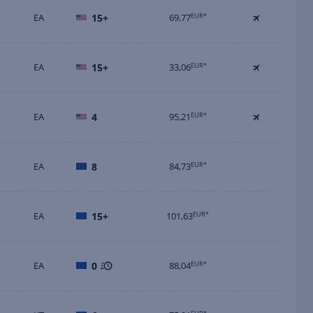
EA
15+
69,77
EUR*
EA
15+
33,06
EUR*
EA
4
95,21
EUR*
EA
8
84,73
EUR*
EA
15+
101,63
EUR*
EA
0
88,04
EUR*