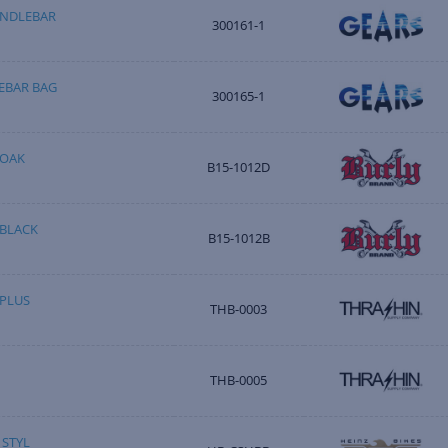
ANDLEBAR
300161-1
EBAR BAG
300165-1
 OAK
B15-1012D
BLACK
B15-1012B
PLUS
THB-0003
THB-0005
 STYL