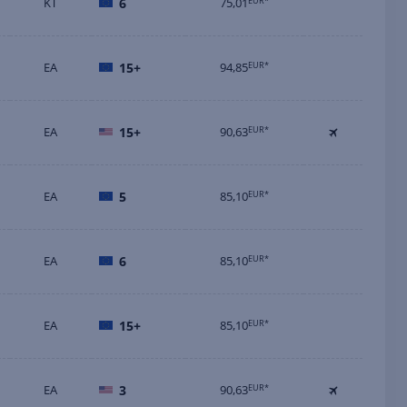
KT
6
75,01
EUR*
EA
15+
94,85
EUR*
EA
15+
90,63
EUR*
EA
5
85,10
EUR*
EA
6
85,10
EUR*
EA
15+
85,10
EUR*
EA
3
90,63
EUR*