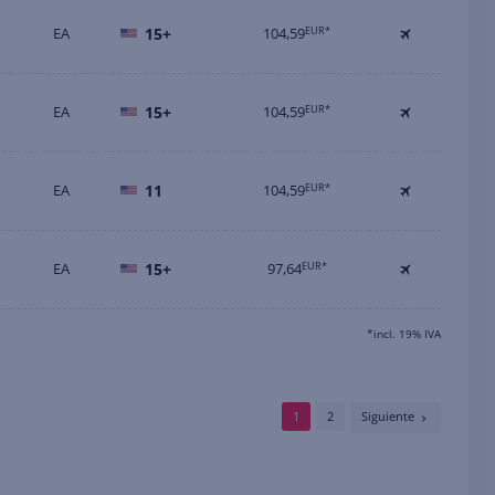
EA
15+
104,59
EUR*
EA
15+
104,59
EUR*
EA
11
104,59
EUR*
EA
15+
97,64
EUR*
*incl. 19% IVA
1
2
Siguiente