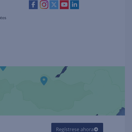
atos
Regístrese ahora