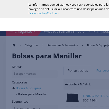
Le informamos que utilizamos «cookies» esenciales para las
Español
navegación del usuario. Encontrará una descripción más de
Privacidad y «Cookies»
Buscar en tienda
Búsqueda de vehículo
Búsqueda de vehículo
Categorías
Búsqueda
Categorías
Recambios & Accesorios
Bolsas & Equipaj
Bolsas para Manillar
Marcas
Por artículos
Por pro
Escoger marcas
Categorías
Artículo / N.º Art.
Bolsas & Equipaje
Bolsas para Manillar
LINING MATERIAL
35011964
Segmentos
Escoger segmentos