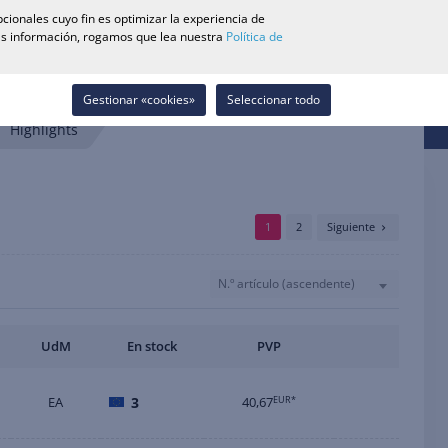
0
cionales cuyo fin es optimizar la experiencia de
Buscador de Tiendas
Carrera
Lista de deseos
Contacto
más información, rogamos que lea nuestra
Política de
Iniciar sesión
Gestionar «cookies»
Seleccionar todo
Highlights
1
2
Siguiente
N.º artículo (ascendente)
UdM
En stock
PVP
EA
3
40,67
EUR*