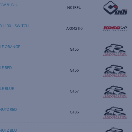
OW 8" BLU
N01RFU
3 L130 + SWITCH
AX0421I0
FLE ORANGE
G155
LE RED
G156
LE BLUE
G157
NUTZ RED
G186
NUTZ BLU