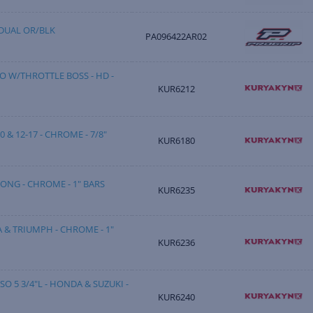
 DUAL OR/BLK
PA096422AR02
O W/THROTTLE BOSS - HD -
KUR6212
10 & 12-17 - CHROME - 7/8"
KUR6180
 LONG - CHROME - 1" BARS
KUR6235
A & TRIUMPH - CHROME - 1"
KUR6236
SO 5 3/4"L - HONDA & SUZUKI -
KUR6240