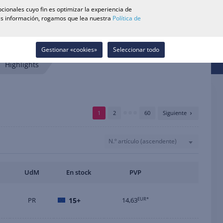
0
cionales cuyo fin es optimizar la experiencia de
Buscador de Tiendas
Carrera
Lista de deseos
Contacto
más información, rogamos que lea nuestra
Política de
Iniciar sesión
Gestionar «cookies»
Seleccionar todo
Highlights
1
2
60
Siguiente
N.º artículo (ascendente)
UdM
En stock
PVP
PR
15+
14,63
EUR*