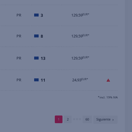
PR
3
129,59
EUR*
PR
8
129,59
EUR*
PR
13
129,59
EUR*
PR
11
24,93
EUR*
*incl. 19% IVA
1
2
60
Siguiente