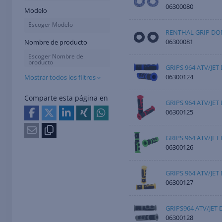
06300080
Modelo
Escoger Modelo
RENTHAL GRIP DO
06300081
Nombre de producto
Escoger Nombre de
producto
GRIPS 964 ATV/JET
06300124
Mostrar todos los filtros
Comparte esta página en
GRIPS 964 ATV/JET
06300125
GRIPS 964 ATV/JE
06300126
GRIPS 964 ATV/JET
06300127
GRIPS964 ATV/JET
06300128