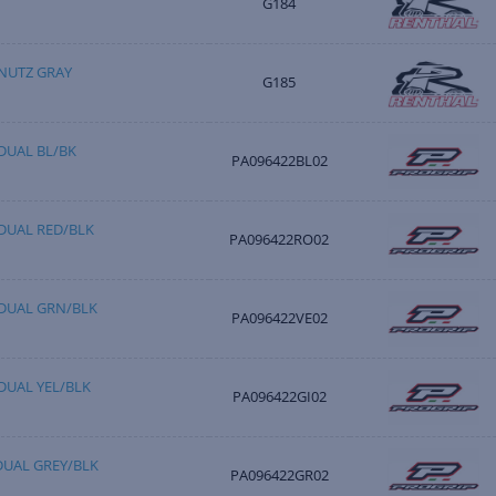
G184
NUTZ GRAY
G185
 DUAL BL/BK
PA096422BL02
 DUAL RED/BLK
PA096422RO02
T DUAL GRN/BLK
PA096422VE02
 DUAL YEL/BLK
PA096422GI02
 DUAL GREY/BLK
PA096422GR02