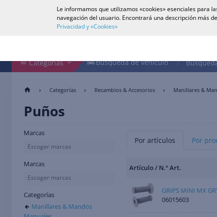
Le informamos que utilizamos «cookies» esenciales para las
Español
navegación del usuario. Encontrará una descripción más de
Privacidad y «Cookies»
Buscar en tienda
Búsqueda de vehículo
Búsqueda de vehículo
Categorías
Búsqueda
Categorías
Recambios & Accesorios
Manillares & Ma
Puños
Marcas
Por artículos
Por pro
Escoger marcas
Marcas
Artículo / N.º Art.
Escoger marcas
GRIPS MINI MX GR
Categorías
06015603
Manillares & Mandos
Manuales