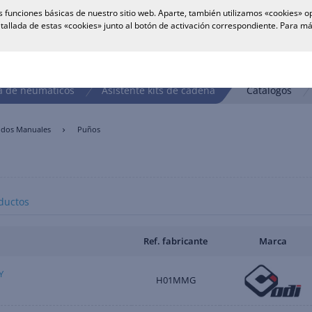
 funciones básicas de nuestro sitio web. Aparte, también utilizamos «cookies» op
tallada de estas «cookies» junto al botón de activación correspondiente. Para 
 de neumáticos
Asistente kits de cadena
Catálogos
ndos Manuales
Puños
ductos
Ref. fabricante
Marca
Y
H01MMG