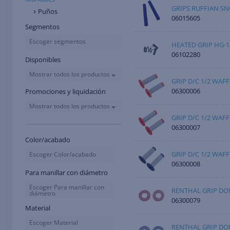
GRIPS RUFFIAN SN
Puños
06015605
Segmentos
Escoger segmentos
HEATED GRIP HG-1
06102280
Disponibles
Mostrar todos los productos
GRIP D/C 1/2 WAF
06300006
Promociones y liquidación
Mostrar todos los productos
GRIP D/C 1/2 WAFF
06300007
Color/acabado
GRIP D/C 1/2 WAFF
Escoger Color/acabado
06300008
Para manillar con diámetro
Escoger Para manillar con
RENTHAL GRIP DO
diámetro
06300079
Material
Escoger Material
RENTHAL GRIP DO