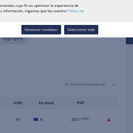
0
cionales cuyo fin es optimizar la experiencia de
Buscador de Tiendas
Carrera
Lista de deseos
Contacto
más información, rogamos que lea nuestra
Política de
Iniciar sesión
Gestionar «cookies»
Seleccionar todo
Highlights
N.º artículo (ascendente)
UdM
En stock
PVP
KT
1
207,11
EUR*