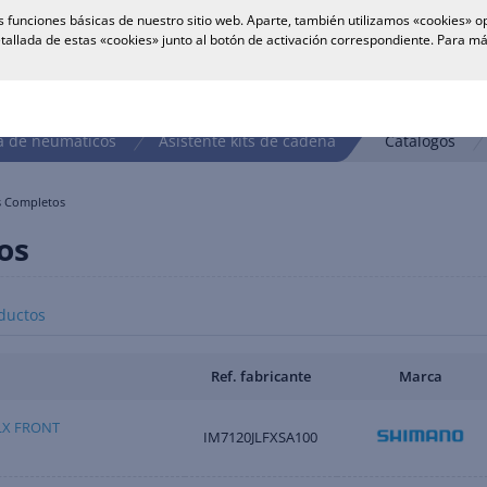
 funciones básicas de nuestro sitio web. Aparte, también utilizamos «cookies» op
tallada de estas «cookies» junto al botón de activación correspondiente. Para 
 de neumáticos
Asistente kits de cadena
Catálogos
s Completos
os
ductos
Ref. fabricante
Marca
LX FRONT
IM7120JLFXSA100