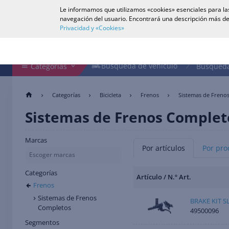
Le informamos que utilizamos «cookies» esenciales para las
Español
navegación del usuario. Encontrará una descripción más de
Privacidad y «Cookies»
Buscar en tienda
Búsqueda de vehículo
Búsqueda de vehículo
Categorías
Búsqueda
Categorías
Bicicleta
Frenos
Sistemas de Freno
Sistemas de Frenos Complet
Marcas
Por artículos
Por pro
Escoger marcas
Categorías
Artículo / N.º Art.
Frenos
Sistemas de Frenos
BRAKE KIT S
Completos
49500096
Segmentos