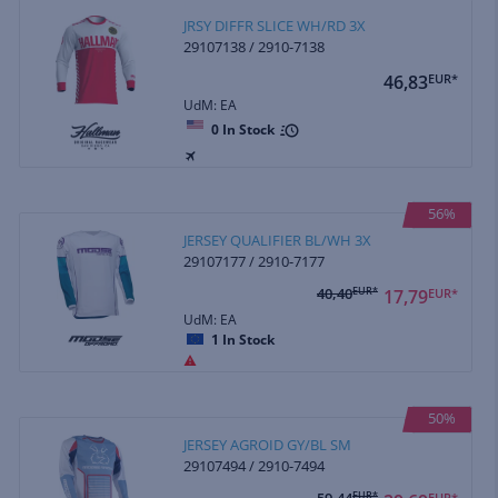
JRSY DIFFR SLICE WH/RD 3X
29107138 / 2910-7138
46,83
EUR*
UdM: EA
0
In Stock
56%
JERSEY QUALIFIER BL/WH 3X
29107177 / 2910-7177
40,40
EUR*
17,79
EUR*
UdM: EA
1
In Stock
50%
JERSEY AGROID GY/BL SM
29107494 / 2910-7494
59,44
EUR*
EUR*