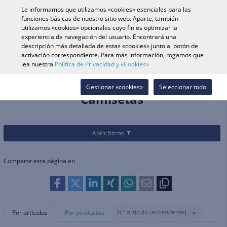
0
Le informamos que utilizamos «cookies» esenciales para las
funciones básicas de nuestro sitio web. Aparte, también
utilizamos «cookies» opcionales cuyo fin es optimizar la
experiencia de navegación del usuario. Encontrará una
Búsqueda de vehículo
Iniciar s
Buscar en tienda
descripción más detallada de estas «cookies» junto al botón de
activación correspondiente. Para más información, rogamos que
lea nuestra
Política de Privacidad y «Cookies»
Categorías
Cascos & Equipamiento
Equipamiento Piloto Offroad
Camisetas
Gestionar «cookies»
Seleccionar todo
Camisetas
Abrir filtros
Comparte esta página en
N.º artículo (ascendente)
Por artículos
Por productos