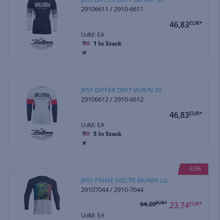
29106611 / 2910-6611
46,83
EUR*
UdM: EA
1
In Stock
JRSY DIFFER DRFT W/R/N 3X
29106612 / 2910-6612
46,83
EUR*
UdM: EA
5
In Stock
63%
JRSY PRIME MELTR BK/WH LG
29107044 / 2910-7044
64,20
EUR*
23,74
EUR*
UdM: EA