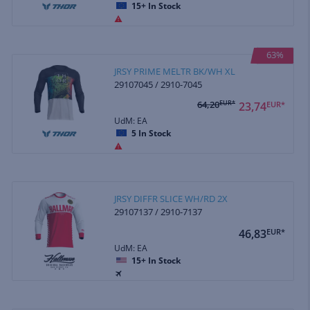
15+
In Stock
63%
JRSY PRIME MELTR BK/WH XL
29107045 / 2910-7045
64,20
EUR*
23,74
EUR*
UdM: EA
5
In Stock
JRSY DIFFR SLICE WH/RD 2X
29107137 / 2910-7137
46,83
EUR*
UdM: EA
15+
In Stock