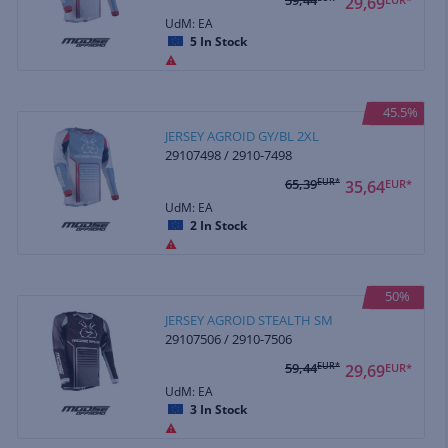
29,69
UdM: EA
5
In Stock
45.5%
JERSEY AGROID GY/BL 2XL
29107498 / 2910-7498
65,39
EUR*
35,64
EUR*
UdM: EA
2
In Stock
50%
JERSEY AGROID STEALTH SM
29107506 / 2910-7506
59,44
EUR*
29,69
EUR*
UdM: EA
3
In Stock