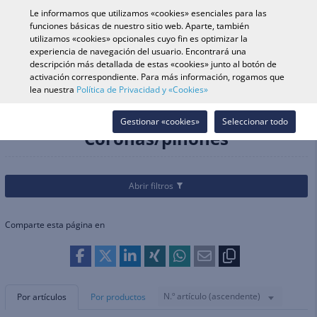
0
Le informamos que utilizamos «cookies» esenciales para las
funciones básicas de nuestro sitio web. Aparte, también
utilizamos «cookies» opcionales cuyo fin es optimizar la
experiencia de navegación del usuario. Encontrará una
Búsqueda de vehículo
Iniciar s
Buscar en tienda
descripción más detallada de estas «cookies» junto al botón de
activación correspondiente. Para más información, rogamos que
lea nuestra
Política de Privacidad y «Cookies»
Categorías
Recambios & Accesorios
Servicio/mantenimiento
Coronas/piñones
Gestionar «cookies»
Seleccionar todo
Coronas/piñones
Abrir filtros
Comparte esta página en
N.º artículo (ascendente)
Por artículos
Por productos