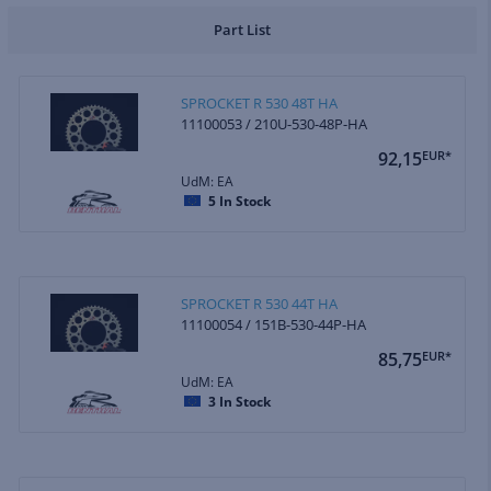
Part List
SPROCKET R 530 48T HA
11100053 / 210U-530-48P-HA
92,15
EUR*
UdM: EA
5
In Stock
SPROCKET R 530 44T HA
11100054 / 151B-530-44P-HA
85,75
EUR*
UdM: EA
3
In Stock