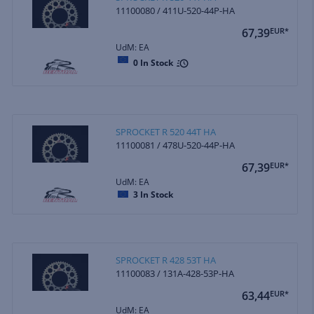
11100080 / 411U-520-44P-HA
67,39
EUR*
UdM: EA
0
In Stock
SPROCKET R 520 44T HA
11100081 / 478U-520-44P-HA
67,39
EUR*
UdM: EA
3
In Stock
SPROCKET R 428 53T HA
11100083 / 131A-428-53P-HA
63,44
EUR*
UdM: EA