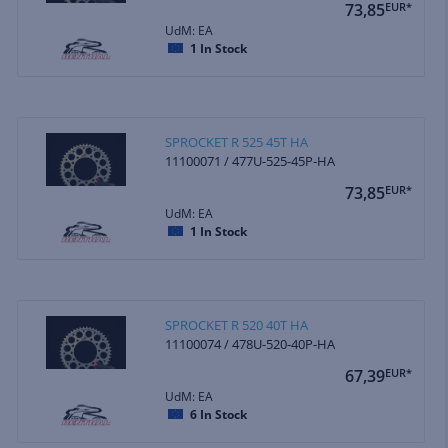
73,85
EUR*
UdM: EA
1
In Stock
SPROCKET R 525 45T HA
11100071 / 477U-525-45P-HA
73,85
EUR*
UdM: EA
1
In Stock
SPROCKET R 520 40T HA
11100074 / 478U-520-40P-HA
67,39
EUR*
UdM: EA
6
In Stock