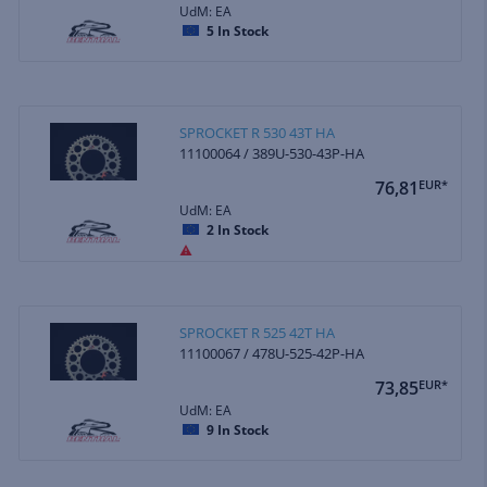
UdM: EA
5
In Stock
SPROCKET R 530 43T HA
11100064 / 389U-530-43P-HA
76,81
EUR*
UdM: EA
2
In Stock
SPROCKET R 525 42T HA
11100067 / 478U-525-42P-HA
73,85
EUR*
UdM: EA
9
In Stock