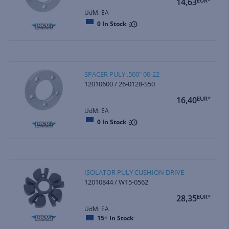
14,63
EUR*
UdM: EA
0
In Stock
SPACER PULY .500" 00-22
12010600 / 26-0128-S50
16,40
EUR*
UdM: EA
0
In Stock
ISOLATOR PULY CUSHION DRIVE
12010844 / W15-0562
28,35
EUR*
UdM: EA
15+
In Stock