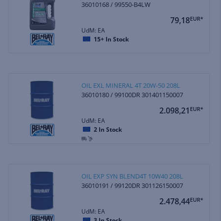
36010168 / 99550-B4LW
79,18
EUR*
UdM: EA
15+
In Stock
OIL EXL MINERAL 4T 20W-50 208L
36010180 / 99100DR 301401150007
2.098,21
EUR*
UdM: EA
2
In Stock
OIL EXP SYN BLEND4T 10W40 208L
36010191 / 99120DR 301126150007
2.478,44
EUR*
UdM: EA
3
In Stock