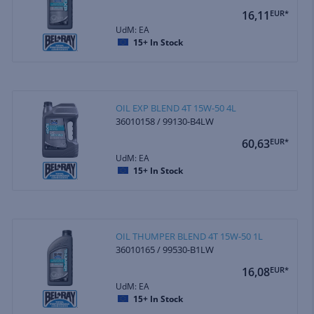
16,11
EUR*
UdM: EA
15+
In Stock
OIL EXP BLEND 4T 15W-50 4L
36010158 / 99130-B4LW
60,63
EUR*
UdM: EA
15+
In Stock
OIL THUMPER BLEND 4T 15W-50 1L
36010165 / 99530-B1LW
16,08
EUR*
UdM: EA
15+
In Stock