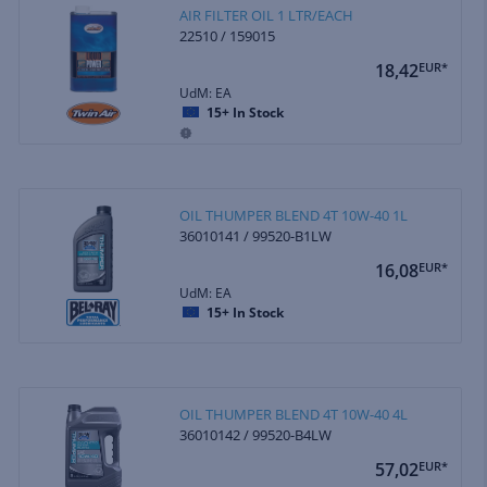
AIR FILTER OIL 1 LTR/EACH
22510 / 159015
18,42
EUR*
UdM: EA
15+
In Stock
OIL THUMPER BLEND 4T 10W-40 1L
36010141 / 99520-B1LW
16,08
EUR*
UdM: EA
15+
In Stock
OIL THUMPER BLEND 4T 10W-40 4L
36010142 / 99520-B4LW
57,02
EUR*