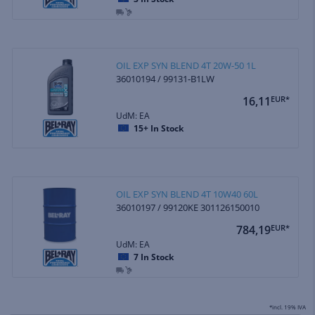
OIL EXP SYN BLEND 4T 20W-50 1L
36010194 / 99131-B1LW
16,11
EUR*
UdM: EA
15+
In Stock
OIL EXP SYN BLEND 4T 10W40 60L
36010197 / 99120KE 301126150010
784,19
EUR*
UdM: EA
7
In Stock
*incl. 19% IVA