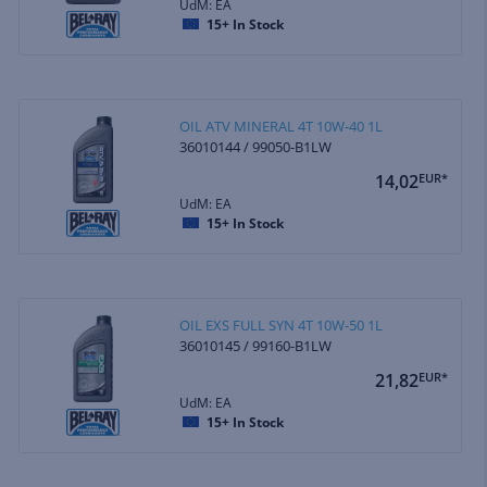
UdM: EA
15+
In Stock
OIL ATV MINERAL 4T 10W-40 1L
36010144 / 99050-B1LW
14,02
EUR*
UdM: EA
15+
In Stock
OIL EXS FULL SYN 4T 10W-50 1L
36010145 / 99160-B1LW
21,82
EUR*
UdM: EA
15+
In Stock