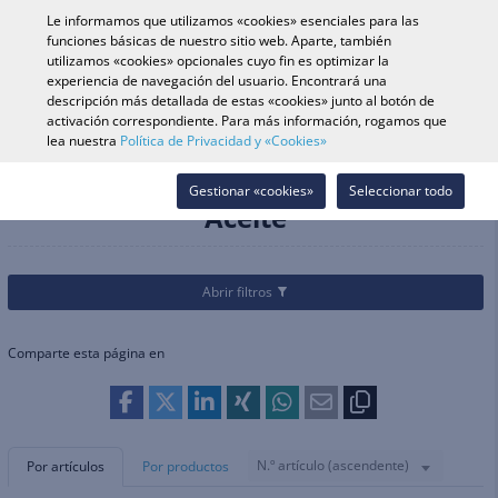
0
Le informamos que utilizamos «cookies» esenciales para las
funciones básicas de nuestro sitio web. Aparte, también
utilizamos «cookies» opcionales cuyo fin es optimizar la
experiencia de navegación del usuario. Encontrará una
Búsqueda de vehículo
Iniciar s
Buscar en tienda
descripción más detallada de estas «cookies» junto al botón de
activación correspondiente. Para más información, rogamos que
lea nuestra
Política de Privacidad y «Cookies»
Categorías
Recambios & Accesorios
Servicio/mantenimiento
Aceite
Gestionar «cookies»
Seleccionar todo
Aceite
Abrir filtros
Comparte esta página en
N.º artículo (ascendente)
Por artículos
Por productos