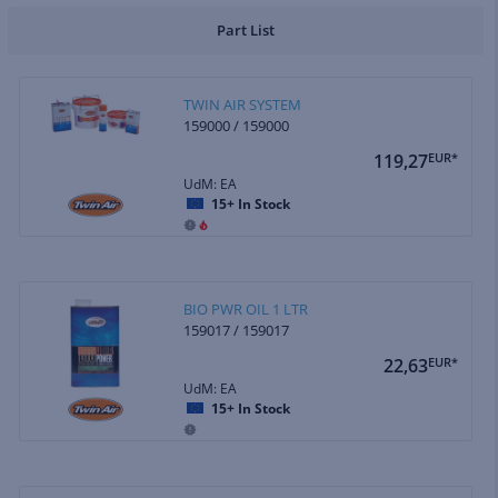
Part List
TWIN AIR SYSTEM
159000 / 159000
119,27
EUR*
UdM: EA
15+
In Stock
BIO PWR OIL 1 LTR
159017 / 159017
22,63
EUR*
UdM: EA
15+
In Stock