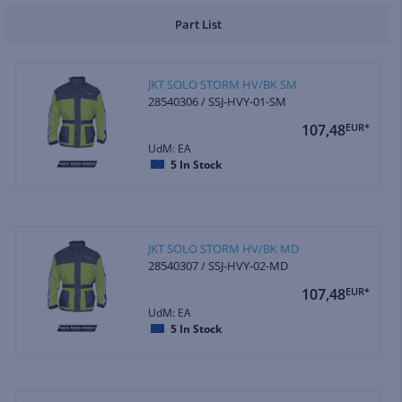
Part List
JKT SOLO STORM HV/BK SM
28540306 / SSJ-HVY-01-SM
107,48
EUR*
UdM: EA
5
In Stock
JKT SOLO STORM HV/BK MD
28540307 / SSJ-HVY-02-MD
107,48
EUR*
UdM: EA
5
In Stock