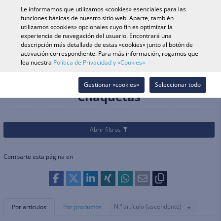
0
Le informamos que utilizamos «cookies» esenciales para las
funciones básicas de nuestro sitio web. Aparte, también
utilizamos «cookies» opcionales cuyo fin es optimizar la
experiencia de navegación del usuario. Encontrará una
Búsqueda de vehículo
Iniciar s
Buscar en tienda
descripción más detallada de estas «cookies» junto al botón de
activación correspondiente. Para más información, rogamos que
lea nuestra
Política de Privacidad y «Cookies»
Categorías
Cascos & Equipamiento
Equipamiento para Moto de Nieve
Chaquetas
Gestionar «cookies»
Seleccionar todo
Chaquetas
Abrir filtros
Comparte esta página en
N.º artículo (ascendente)
Por artículos
Por productos