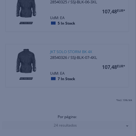
28540325 / SSJ-BLK-06-3XL
107,48
EUR*
UdM: EA
5
In Stock
JKT SOLO STORM BK 4X
28540326 / SSJ-BLK-07-4XL
107,48
EUR*
UdM: EA
7
In Stock
*incl. 19% IVA
Por página:
24 resultados