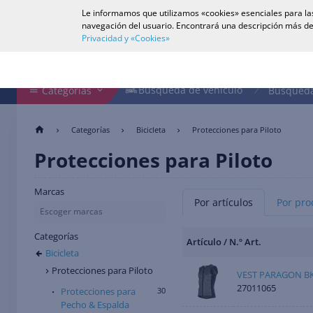
Le informamos que utilizamos «cookies» esenciales para las
Español
navegación del usuario. Encontrará una descripción más de
Privacidad y «Cookies»
Buscar en tienda
Búsqueda de vehículo
Búsqueda de vehículo
Categorías
Búsqueda
Categorías
Bicicleta
Protecciones para Piloto
Protecciones para Piloto
Marcas
Por artículos
Por pro
Escoger marcas
Categorías
Artículo / N.º Art.
Bicicleta
Protecciones para Piloto
VEST PARAGON B
27011065
Protecciones para
30
Pecho & Espalda