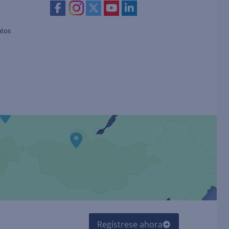
atos
Regístrese ahora