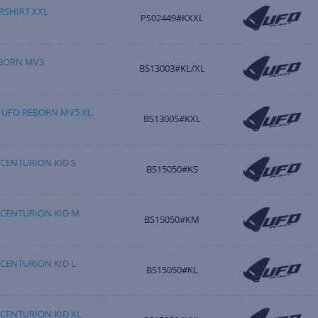
RSHIRT XXL
PS02449#KXXL
EBORN MV3
BS13003#KL/XL
 UFO REBORN MV5 XL
BS13005#KXL
CENTURION KID S
BS15050#KS
CENTURION KID M
BS15050#KM
CENTURION KID L
BS15050#KL
CENTURION KID XL