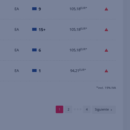
EA
9
105,18
EUR*
EA
15+
105,18
EUR*
EA
6
105,18
EUR*
EA
1
94,21
EUR*
*incl. 19% IVA
1
2
4
Siguiente