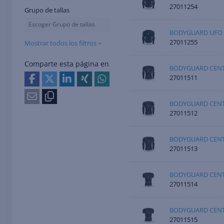
27011254
Grupo de tallas
Escoger Grupo de tallas
BODYGUARD UFO 
27011255
Mostrar todos los filtros
Comparte esta página en
BODYGUARD CENT
27011511
BODYGUARD CENT
27011512
BODYGUARD CENT
27011513
BODYGUARD CENT
27011514
BODYGUARD CENT
27011515