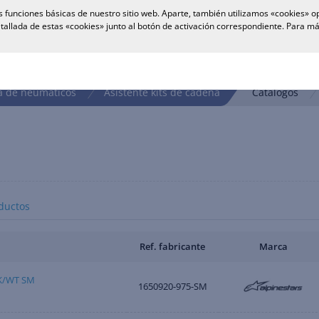
 funciones básicas de nuestro sitio web. Aparte, también utilizamos «cookies» op
tallada de estas «cookies» junto al botón de activación correspondiente. Para 
 de neumáticos
Asistente kits de cadena
Catálogos
ductos
Ref. fabricante
Marca
K/WT SM
1650920-975-SM