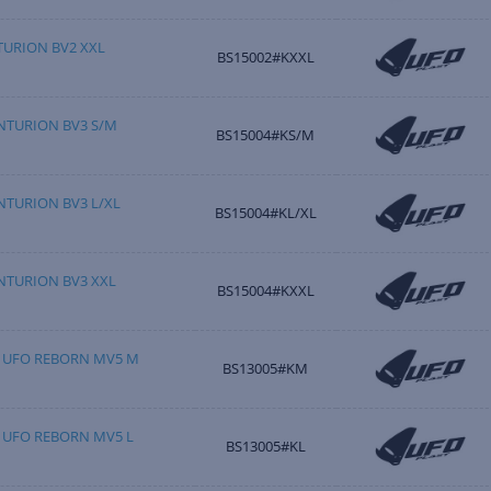
URION BV2 XXL
BS15002#KXXL
ENTURION BV3 S/M
BS15004#KS/M
ENTURION BV3 L/XL
BS15004#KL/XL
ENTURION BV3 XXL
BS15004#KXXL
 UFO REBORN MV5 M
BS13005#KM
 UFO REBORN MV5 L
BS13005#KL