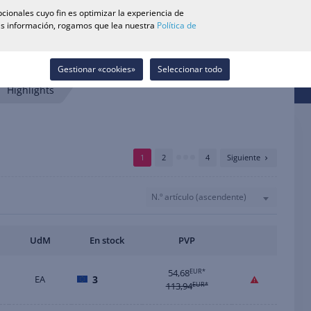
0
cionales cuyo fin es optimizar la experiencia de
Buscador de Tiendas
Carrera
Lista de deseos
Contacto
más información, rogamos que lea nuestra
Política de
Iniciar sesión
Gestionar «cookies»
Seleccionar todo
Highlights
1
2
4
Siguiente
N.º artículo (ascendente)
UdM
En stock
PVP
54,68
EUR*
EA
3
113,94
EUR*