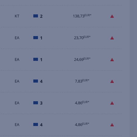
KT
2
138,73
EUR*
EA
1
23,70
EUR*
EA
1
24,69
EUR*
EA
4
7,83
EUR*
EA
3
4,86
EUR*
EA
4
4,86
EUR*