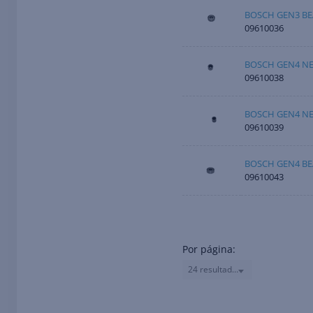
BOSCH GEN3 BE
09610036
BOSCH GEN4 NE
09610038
BOSCH GEN4 NE
09610039
BOSCH GEN4 BE
09610043
Por página:
24 resultados