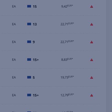
EA
15
9,42
EUR*
EA
13
22,71
EUR*
EA
9
22,71
EUR*
EA
15+
8,83
EUR*
EA
5
19,73
EUR*
EA
15+
12,79
EUR*