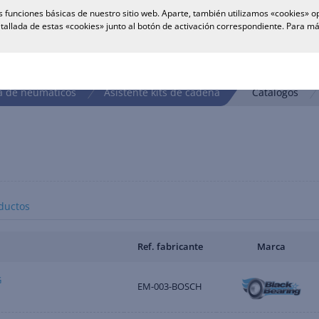
 funciones básicas de nuestro sitio web. Aparte, también utilizamos «cookies» op
tallada de estas «cookies» junto al botón de activación correspondiente. Para 
 de neumáticos
Asistente kits de cadena
Catálogos
ductos
Ref. fabricante
Marca
G
EM-003-BOSCH