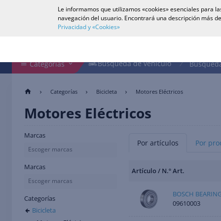
Le informamos que utilizamos «cookies» esenciales para las
Español
navegación del usuario. Encontrará una descripción más de
Privacidad y «Cookies»
Buscar en tienda
Búsqueda de vehículo
Búsqueda de vehículo
Categorías
Búsqueda
Categorías
Bicicleta
Motores Eléctricos
Motores Eléctricos
Marcas
Por artículos
Por pro
Escoger marcas
Marcas
Artículo / N.º Art.
Escoger marcas
BOSCH BEARIN
Categorías
09610003
Bicicleta