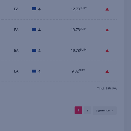
EA
4
12,79
EUR*
EA
4
19,73
EUR*
EA
4
19,73
EUR*
EA
4
9,82
EUR*
*incl. 19% IVA
1
2
Siguiente