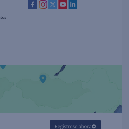
atos
Regístrese ahora