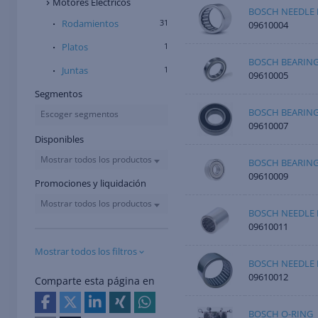
Motores Eléctricos
BOSCH NEEDLE 
Rodamientos
31
09610004
Platos
1
BOSCH BEARIN
Juntas
1
09610005
Segmentos
BOSCH BEARIN
Escoger segmentos
09610007
Disponibles
Mostrar todos los productos
BOSCH BEARIN
09610009
Promociones y liquidación
Mostrar todos los productos
BOSCH NEEDLE 
09610011
Mostrar todos los filtros
BOSCH NEEDLE 
09610012
Comparte esta página en
BOSCH O-RING