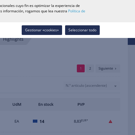
0
cionales cuyo fin es optimizar la experiencia de
Buscador de Tiendas
Carrera
Lista de deseos
Contacto
más información, rogamos que lea nuestra
Política de
Iniciar sesión
Gestionar «cookies»
Seleccionar todo
Highlights
1
2
Siguiente
N.º artículo (ascendente)
UdM
En stock
PVP
EA
14
8,83
EUR*