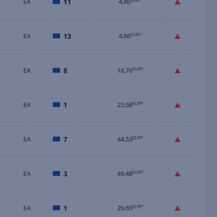
EA
11
4,86
EUR*
EA
13
4,86
EUR*
EA
8
16,76
EUR*
EA
1
25,68
EUR*
EA
7
44,53
EUR*
EA
3
49,48
EUR*
EA
1
29,65
EUR*