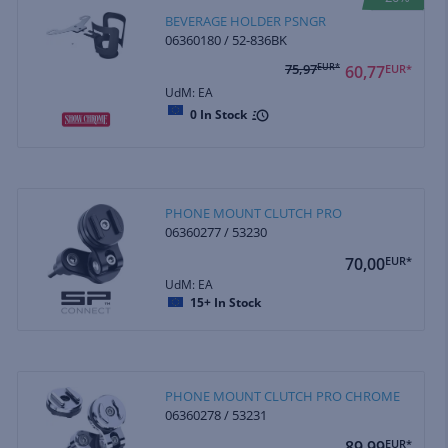
BEVERAGE HOLDER PSNGR
06360180 / 52-836BK
75,97
EUR*
60,77
EUR*
UdM: EA
0
In Stock
PHONE MOUNT CLUTCH PRO
06360277 / 53230
70,00
EUR*
UdM: EA
15+
In Stock
PHONE MOUNT CLUTCH PRO CHROME
06360278 / 53231
89,99
EUR*