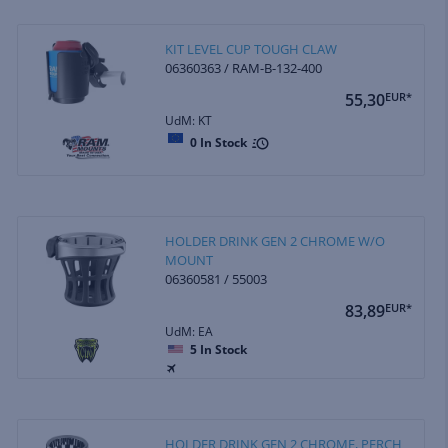
KIT LEVEL CUP TOUGH CLAW
06360363 / RAM-B-132-400
55,30
EUR*
UdM: KT
0
In Stock
HOLDER DRINK GEN 2 CHROME W/O
MOUNT
06360581 / 55003
83,89
EUR*
UdM: EA
5
In Stock
HOLDER DRINK GEN 2 CHROME, PERCH