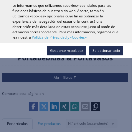
0
Le informamos que utilizamos «cookies» esenciales para las
funciones básicas de nuestro sitio web. Aparte, también
utilizamos «cookies» opcionales cuyo fin es optimizar la
experiencia de navegación del usuario. Encontrará una
Búsqueda de vehículo
Iniciar s
Buscar en tienda
descripción más detallada de estas «cookies» junto al botón de
activación correspondiente. Para más información, rogamos que
lea nuestra
Política de Privacidad y «Cookies»
Categorías
Recambios & Accesorios
Accesorios Generales
Portabebidas & Portavasos
Gestionar «cookies»
Seleccionar todo
Portabebidas & Portavasos
Abrir filtros
Comparte esta página en
N.º artículo (ascendente)
Por artículos
Por productos