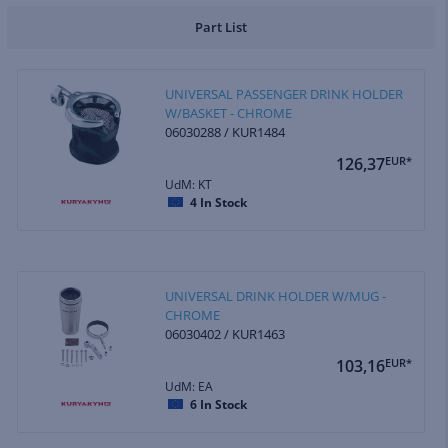
Part List
UNIVERSAL PASSENGER DRINK HOLDER
W/BASKET - CHROME
06030288 / KUR1484
126,37
EUR*
UdM: KT
4
In Stock
UNIVERSAL DRINK HOLDER W/MUG -
CHROME
06030402 / KUR1463
103,16
EUR*
UdM: EA
6
In Stock