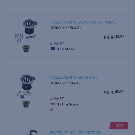
HOLDER DRINK W/PERCH - CHROME
06360019 / 50410
84,81
EUR*
UdM: ST
1
In Stock
HOLDER DRINK BARS CHR
06360021 / 50412
90,32
EUR*
UdM: ST
15+
In Stock
20%
BEVERAGE HOLDER VICTORY