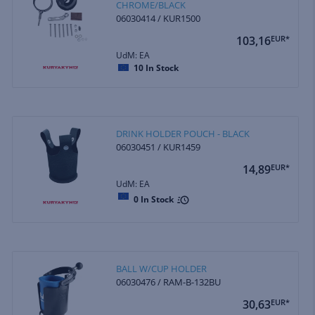
CHROME/BLACK
06030414 / KUR1500
103,16
EUR*
UdM: EA
10
In Stock
DRINK HOLDER POUCH - BLACK
06030451 / KUR1459
14,89
EUR*
UdM: EA
0
In Stock
BALL W/CUP HOLDER
06030476 / RAM-B-132BU
30,63
EUR*