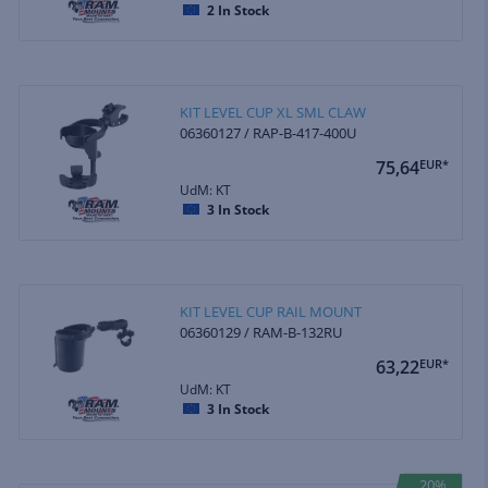
2
In Stock
KIT LEVEL CUP XL SML CLAW
06360127 / RAP-B-417-400U
75,64
EUR*
UdM: KT
3
In Stock
KIT LEVEL CUP RAIL MOUNT
06360129 / RAM-B-132RU
63,22
EUR*
UdM: KT
3
In Stock
20%