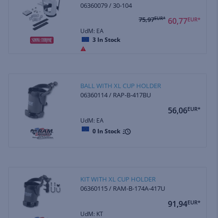
06360079 / 30-104
75,97
EUR*
60,77
EUR*
UdM: EA
3
In Stock
BALL WITH XL CUP HOLDER
06360114 / RAP-B-417BU
56,06
EUR*
UdM: EA
0
In Stock
KIT WITH XL CUP HOLDER
06360115 / RAM-B-174A-417U
91,94
EUR*
UdM: KT