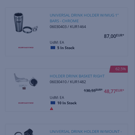
UNIVERSAL DRINK HOLDER W/MUG 1"
BARS - CHROME
06030403 / KUR1464
87,00
EUR*
UdM: EA
5
In Stock
62.5%
HOLDER DRINK BASKET RIGHT
06030410 / KUR1482
130,55
EUR*
48,77
EUR*
UdM: EA
10
In Stock
UNIVERSAL DRINK HOLDER W/MOUNT -