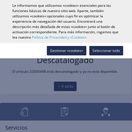
0
Le informamos que utilizamos «cookies» esenciales para las
funciones básicas de nuestro sitio web. Aparte, también
utilizamos «cookies» opcionales cuyo fin es optimizar la
experiencia de navegación del usuario. Encontrará una
Búsqueda de vehículo
Iniciar s
Buscar en tienda
descripción más detallada de estas «cookies» junto al botón de
activación correspondiente. Para más información, rogamos que
lea nuestra
Política de Privacidad y «Cookies»
Gestionar «cookies»
Seleccionar todo
Descatalogado
El artículo 32600448 está descatalogado y ya no está disponible.
Ir atrás
Servicios