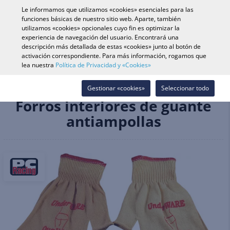
0
Le informamos que utilizamos «cookies» esenciales para las
funciones básicas de nuestro sitio web. Aparte, también
utilizamos «cookies» opcionales cuyo fin es optimizar la
experiencia de navegación del usuario. Encontrará una
Búsqueda de vehículo
Iniciar s
Buscar en tienda
descripción más detallada de estas «cookies» junto al botón de
activación correspondiente. Para más información, rogamos que
lea nuestra
Política de Privacidad y «Cookies»
Cascos & Equipamiento
Guantes
Accesorios
Forros interiores de guante antiampollas
Gestionar «cookies»
Seleccionar todo
Forros interiores de guante
antiampollas