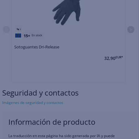
3
15+
En stock
Sotoguantes Dri-Release
Fo
32,90
EUR*
Seguridad y contactos
Imágenes de seguridad y contactos
Información de producto
La traducción en esta página ha sido generada por IA y puede