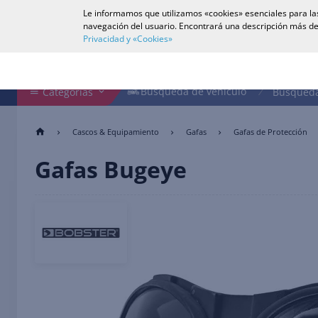
Le informamos que utilizamos «cookies» esenciales para las
Español
navegación del usuario. Encontrará una descripción más de
Privacidad y «Cookies»
Buscar en tienda
Búsqueda de vehículo
Búsqueda de vehículo
Categorías
Búsqueda
Cascos & Equipamiento
Gafas
Gafas de Protección
Gafas Bugeye