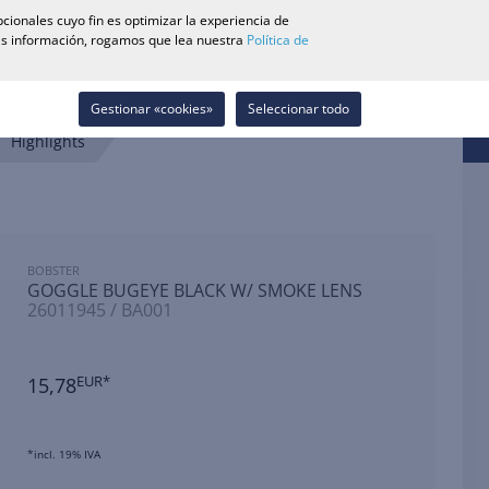
0
cionales cuyo fin es optimizar la experiencia de
Buscador de Tiendas
Carrera
Lista de deseos
Contacto
más información, rogamos que lea nuestra
Política de
Iniciar sesión
Gestionar «cookies»
Seleccionar todo
Highlights
BOBSTER
GOGGLE BUGEYE BLACK W/ SMOKE LENS
26011945 / BA001
15,78
EUR*
*incl. 19% IVA