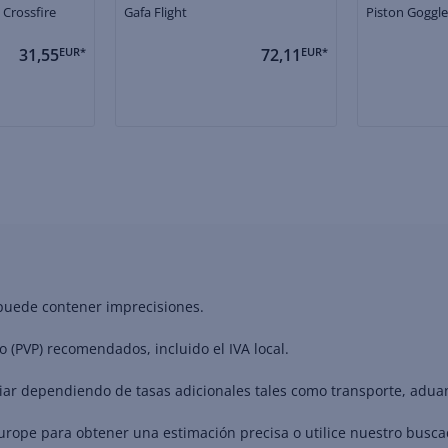
 Crossfire
Gafa Flight
Piston Goggle
31,55
EUR*
72,11
EUR*
 puede contener imprecisiones.
o (PVP) recomendados, incluido el IVA local.
riar dependiendo de tasas adicionales tales como transporte, adua
Europe para obtener una estimación precisa o utilice nuestro busc