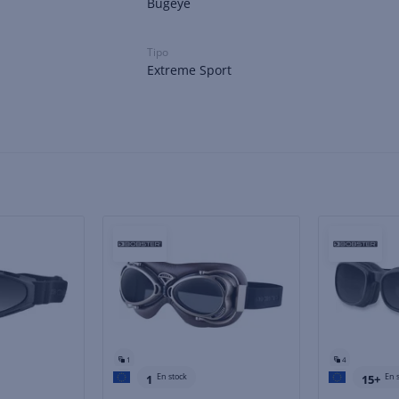
Bugeye
Tipo
Extreme Sport
1
4
En stock
En 
1
15+