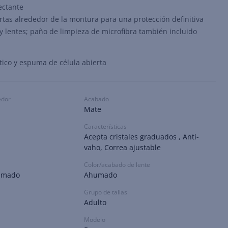
ectante
tas alrededor de la montura para una protección definitiva
y lentes; paño de limpieza de microfibra también incluido
tico y espuma de célula abierta
edor
Acabado
Mate
Características
Acepta cristales graduados , Anti-
vaho, Correa ajustable
Color/acabado de lente
humado
Ahumado
Grupo de tallas
Adulto
Modelo