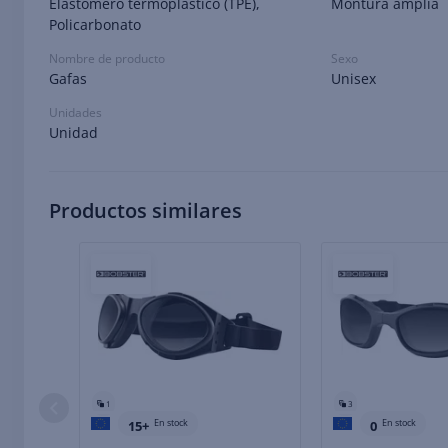
Elastómero termoplástico (TPE),
Montura amplia
Policarbonato
Nombre de producto
Sexo
Gafas
Unisex
Unidades
Unidad
Productos similares
1
3
En stock
En stock
15+
0