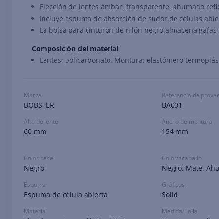
Elección de lentes ámbar, transparente, ahumado refl
Incluye espuma de absorción de sudor de células abier
La bolsa para cinturón de nilón negro almacena gafas 
Composición del material
Lentes: policarbonato. Montura: elastómero termoplás
Marca
Referencia de prove
BOBSTER
BA001
Alto de lente
Ancho de montura
60 mm
154 mm
Color base
Color/acabado
Negro
Negro, Mate, A
Espuma
Gráficos
Espuma de célula abierta
Solid
Material
Medida/Talla