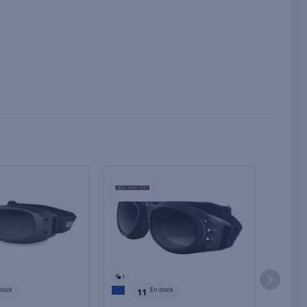
1
1
stock
En stock
11