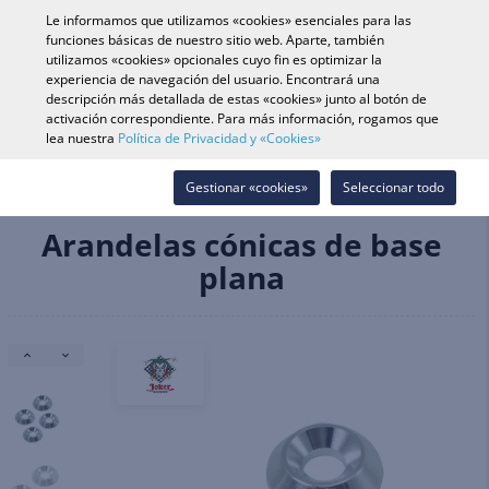
0
Le informamos que utilizamos «cookies» esenciales para las
funciones básicas de nuestro sitio web. Aparte, también
utilizamos «cookies» opcionales cuyo fin es optimizar la
experiencia de navegación del usuario. Encontrará una
Búsqueda de vehículo
Iniciar s
Buscar en tienda
descripción más detallada de estas «cookies» junto al botón de
activación correspondiente. Para más información, rogamos que
lea nuestra
Política de Privacidad y «Cookies»
Herramientas & Productos Químicos
Lubricantes & Químicos
Tornillería, Herrajes & Accesorios
Gestionar «cookies»
Seleccionar todo
Arandelas cónicas de base plana
Arandelas cónicas de base
plana