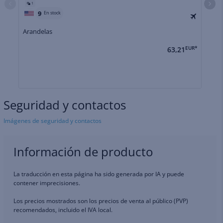
1
9
En stock
Arandelas
Ar
63,21
EUR*
Seguridad y contactos
Imágenes de seguridad y contactos
Información de producto
La traducción en esta página ha sido generada por IA y puede
contener imprecisiones.
Los precios mostrados son los precios de venta al público (PVP)
recomendados, incluido el IVA local.