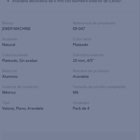
Arandela decorativa de 6 mm con diámetro exterior de 0,8000".
Marca
Referencia de proveedor
JOKER MACHINE
09-047
Acabado
Color base
Natural
Plateado
Color/acabado
Diámetro exterior
Plateado, Sin acabar
20 mm, 4/5"
Material
Nombre de producto
Aluminio
Arandela
Sistema de medición
Tamaño de tornillo compatible
Métrico
M6
Tipo
Unidades
Valona, Plano, Arandela
Pack de 4