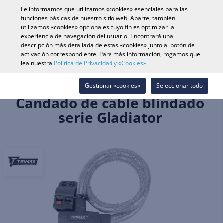
0
Le informamos que utilizamos «cookies» esenciales para las
funciones básicas de nuestro sitio web. Aparte, también
utilizamos «cookies» opcionales cuyo fin es optimizar la
experiencia de navegación del usuario. Encontrará una
Búsqueda de vehículo
Iniciar s
Buscar en tienda
descripción más detallada de estas «cookies» junto al botón de
activación correspondiente. Para más información, rogamos que
lea nuestra
Política de Privacidad y «Cookies»
Recambios & Accesorios
Fundas, Seguridad & Transporte
Seguridad
Candado de cable blindado serie Gladiator
Gestionar «cookies»
Seleccionar todo
Candado de cable blindado
serie Gladiator