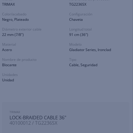
TRIMAX
TG2236SX
Color/acabado
Configuración
Negro, Plateado
Chaveta
Diámetro exterior cable
Longitud total
22 mm (7/8")
91 cm (36")
Material
Modelo
Acero
Gladiator Series, Ironclad
Nombre de producto
Tipo
Blocante
Cable, Seguridad
Unidades
Unidad
TRIMAX
LOCK-BRAIDED CABLE 36"
40100012 / TG2236SX