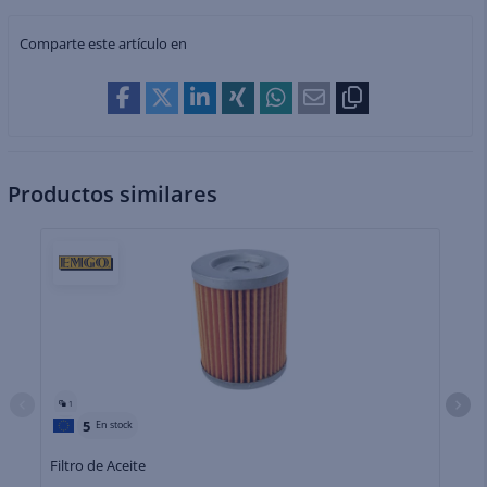
Comparte este artículo en
Productos similares
1
5
En stock
Filtro de Aceite
Fi