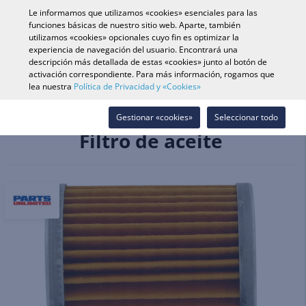
0
Le informamos que utilizamos «cookies» esenciales para las
funciones básicas de nuestro sitio web. Aparte, también
utilizamos «cookies» opcionales cuyo fin es optimizar la
experiencia de navegación del usuario. Encontrará una
Búsqueda de vehículo
Iniciar s
Buscar en tienda
descripción más detallada de estas «cookies» junto al botón de
activación correspondiente. Para más información, rogamos que
lea nuestra
Política de Privacidad y «Cookies»
Recambios & Accesorios
Motor & Recambios
Sistema de Lubricación
Filtro de aceite
Gestionar «cookies»
Seleccionar todo
Filtro de aceite