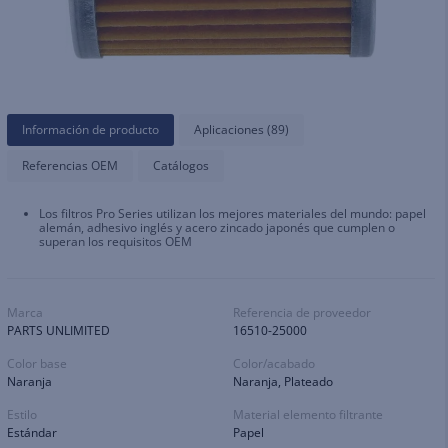
Información de producto
Aplicaciones (89)
Referencias OEM
Catálogos
Los filtros Pro Series utilizan los mejores materiales del mundo: papel
alemán, adhesivo inglés y acero zincado japonés que cumplen o
superan los requisitos OEM
Marca
Referencia de proveedor
PARTS UNLIMITED
16510-25000
Color base
Color/acabado
Naranja
Naranja, Plateado
Estilo
Material elemento filtrante
Estándar
Papel