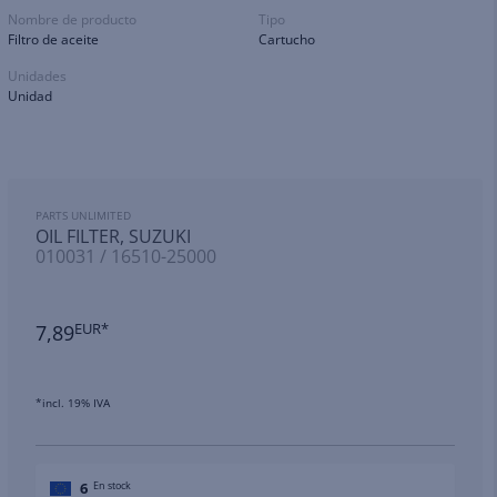
Nombre de producto
Tipo
Filtro de aceite
Cartucho
Unidades
Unidad
PARTS UNLIMITED
OIL FILTER, SUZUKI
010031 / 16510-25000
7,89
EUR*
*incl. 19% IVA
6
En stock