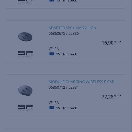
15+
In Stock
ADAPTER SPC+ MAG-ALIGN
06360675 / 52886
16,90
EUR*
VE: EA
15+
In Stock
MODULE CHARGING WIRELESS E-CAP
06360712 / 52884
72,28
EUR*
VE: EA
15+
In Stock