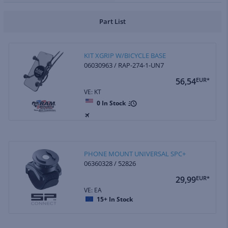
Part List
KIT XGRIP W/BICYCLE BASE
06030963 / RAP-274-1-UN7
56,54
EUR*
VE: KT
0
In Stock
PHONE MOUNT UNIVERSAL SPC+
06360328 / 52826
29,99
EUR*
VE: EA
15+
In Stock