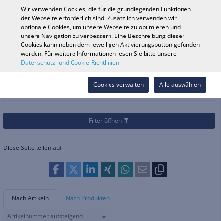
0
Wir verwenden Cookies, die für die grundlegenden Funktionen
der Webseite erforderlich sind. Zusätzlich verwenden wir
optionale Cookies, um unsere Webseite zu optimieren und
unsere Navigation zu verbessern. Eine Beschreibung dieser
Fahrzeugsuche
Anmelde
Shop durchsuchen
Cookies kann neben dem jeweiligen Aktivierungsbutton gefunden
werden. Für weitere Informationen lesen Sie bitte unsere
Datenschutz- und Cookie-Richtlinien
Kategorien
Fahrrad
Fahrrad-Zubehör
Gerätehalterungen
Gerätehalterungen
Cookies verwalten
Alle auswählen
Filter öffnen
Diese Seite teilen auf
Nach Artikeln
Nach Produkten
Artikelnummer aufsteigend