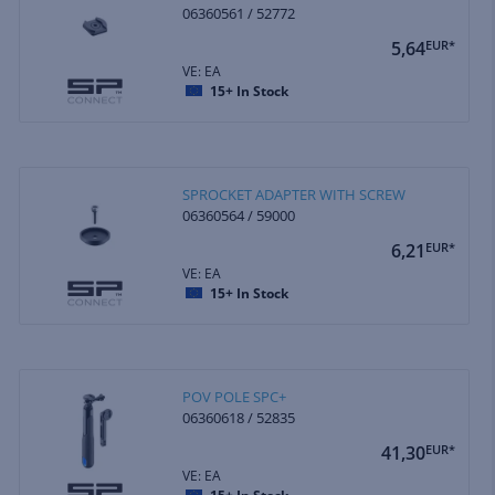
06360561 / 52772
5,64
EUR*
VE: EA
15+
In Stock
SPROCKET ADAPTER WITH SCREW
06360564 / 59000
6,21
EUR*
VE: EA
15+
In Stock
POV POLE SPC+
06360618 / 52835
41,30
EUR*
VE: EA