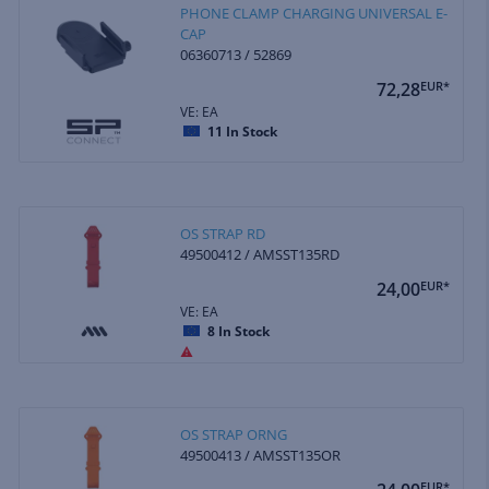
PHONE CLAMP CHARGING UNIVERSAL E-
CAP
06360713 / 52869
72,28
EUR*
VE: EA
11
In Stock
OS STRAP RD
49500412 / AMSST135RD
24,00
EUR*
VE: EA
8
In Stock
OS STRAP ORNG
49500413 / AMSST135OR
EUR*