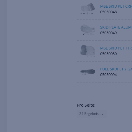
MSE SKID PLT CRF
05050048
SKID PLATE ALUM
05050049
MSE SKID PLT TTR
05050050
FULL SKDPLT YFZ4
05050094
Pro Seite:
24 Ergebnisse