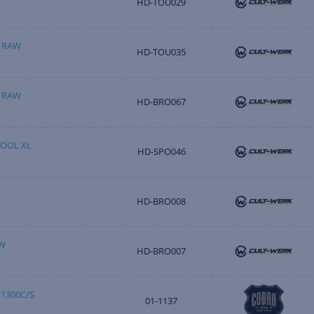
HD-TOU029
 RAW
HD-TOU035
 RAW
HD-BRO067
HOOL XL
HD-SPO046
HD-BRO008
AW
HD-BRO007
1300C/S
01-1137