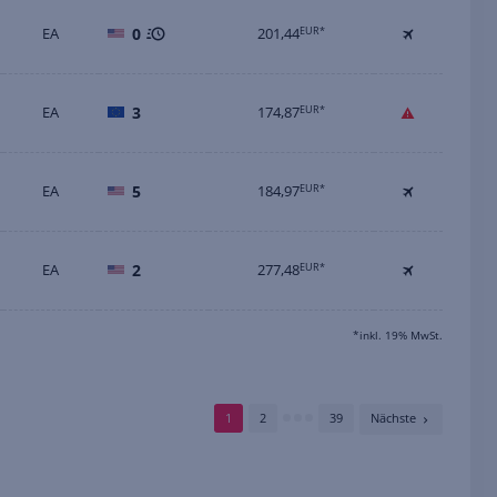
EA
0
201,44
EUR*
EA
3
174,87
EUR*
EA
5
184,97
EUR*
EA
2
277,48
EUR*
*inkl. 19% MwSt.
1
2
39
Nächste