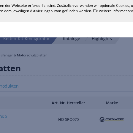
en der Webseite erforderlich sind. Zusätzlich verwenden wir optionale Cookies,
n dem jeweiligen Aktivierungsbutton gefunden werden. Für weitere Informatione
Ketten-Kit-Konfigurator
Kataloge
Highlights
oßfänger & Motorschutzplatten
atten
Produkten
Art.-Nr. Hersteller
Marke
BK XL
HD-SPO070