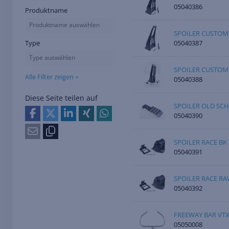
05040386
Produktname
Produktname auswählen
SPOILER CUSTOM
05040387
Type
Type auswählen
SPOILER CUSTOM
Alle Filter zeigen
05040388
Diese Seite teilen auf
SPOILER OLD SC
05040390
SPOILER RACE BK
05040391
SPOILER RACE R
05040392
FREEWAY BAR VTX
05050008