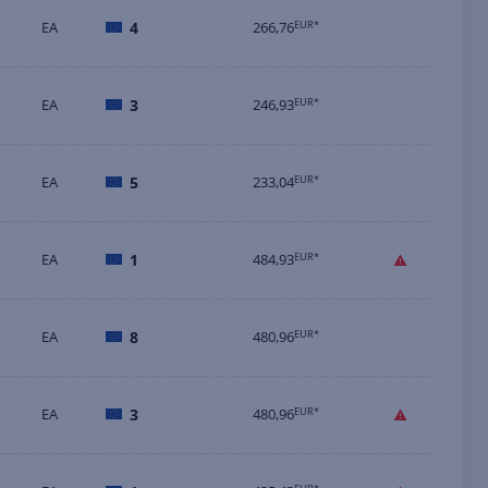
EA
4
266,76
EUR*
EA
3
246,93
EUR*
EA
5
233,04
EUR*
EA
1
484,93
EUR*
EA
8
480,96
EUR*
EA
3
480,96
EUR*