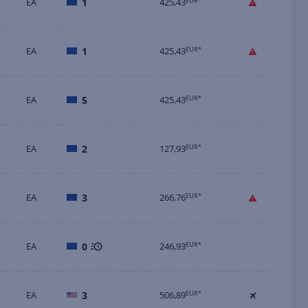
EA
1
425,43
EUR*
EA
1
425,43
EUR*
EA
5
425,43
EUR*
EA
2
127,93
EUR*
EA
3
266,76
EUR*
EA
0
246,93
EUR*
EA
3
506,89
EUR*