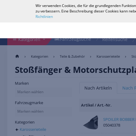
Wir verwenden Cookies, die für die grundlegenden Funktion
Deutsch
zu verbessern. Eine Beschreibung dieser Cookies kann nebe
Richtlinien
Shop durchsuchen
Fahrzeugsuche
Fahrzeugsuche
Kategorien
Reifensuche
Kategorien
Teile & Zubehör
Karosserieteile
St
Stoßfänger & Motorschutzpl
Marken
Nach Artikeln
Nach 
Marken wählen
Fahrzeugmarke
Artikel / Art.-Nr.
Marken wählen
SPOILER BOBBER 
Kategorien
05040378
Karosserieteile