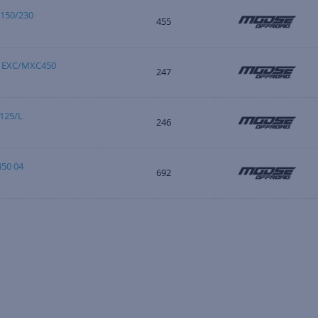
150/230
455
 EXC/MXC450
247
125/L
246
50 04
692