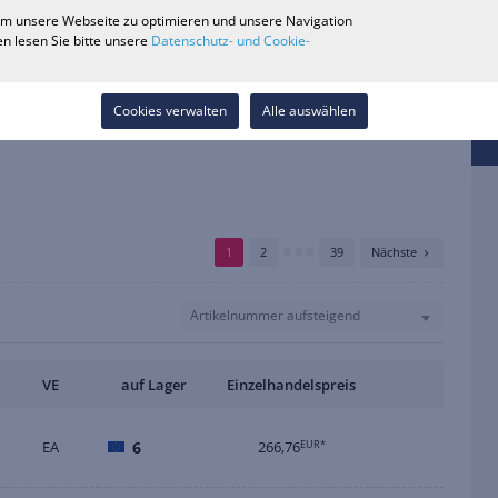
0
 um unsere Webseite zu optimieren und unsere Navigation
Händlersuche
Karriere
Wunschliste
Kontakt
n lesen Sie bitte unsere
Datenschutz- und Cookie-
Anmelden
Cookies verwalten
Alle auswählen
1
2
39
Nächste
Artikelnummer aufsteigend
VE
auf Lager
Einzelhandelspreis
EA
6
266,76
EUR*