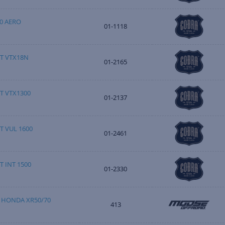
0 AERO
01-1118
T VTX18N
01-2165
T VTX1300
01-2137
T VUL 1600
01-2461
T INT 1500
01-2330
 HONDA XR50/70
413