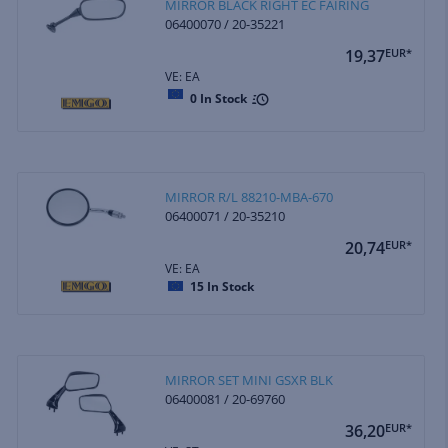
MIRROR BLACK RIGHT EC FAIRING
06400070 / 20-35221
19,37
EUR*
VE: EA
0
In Stock
MIRROR R/L 88210-MBA-670
06400071 / 20-35210
20,74
EUR*
VE: EA
15
In Stock
MIRROR SET MINI GSXR BLK
06400081 / 20-69760
36,20
EUR*