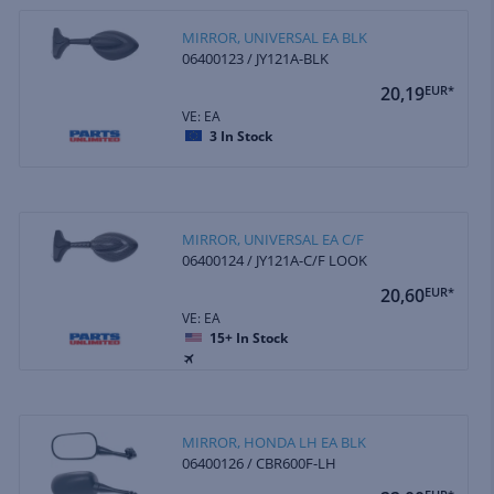
MIRROR, UNIVERSAL EA BLK
06400123 / JY121A-BLK
20,19
EUR*
VE: EA
3
In Stock
MIRROR, UNIVERSAL EA C/F
06400124 / JY121A-C/F LOOK
20,60
EUR*
VE: EA
15+
In Stock
MIRROR, HONDA LH EA BLK
06400126 / CBR600F-LH