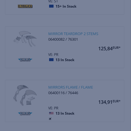
VE: ST
15+
In Stock
MIRROR TEARDROP 2 STEMS
06400082 / 76301
125,84
EUR*
VE: PR
13
In Stock
MIRRORS FLAME / FLAME
06400116 / 76446
134,91
EUR*
VE: PR
13
In Stock