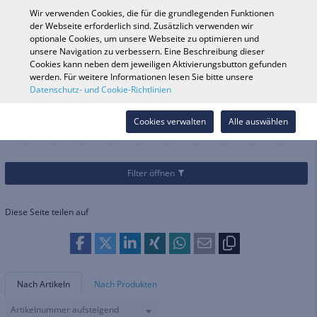
0
Wir verwenden Cookies, die für die grundlegenden Funktionen
der Webseite erforderlich sind. Zusätzlich verwenden wir
optionale Cookies, um unsere Webseite zu optimieren und
unsere Navigation zu verbessern. Eine Beschreibung dieser
Fahrzeugsuche
Anmelde
Shop durchsuchen
Cookies kann neben dem jeweiligen Aktivierungsbutton gefunden
werden. Für weitere Informationen lesen Sie bitte unsere
Datenschutz- und Cookie-Richtlinien
Kategorien
Teile & Zubehör
Spiegel
Spiegel
Cookies verwalten
Alle auswählen
Filter öffnen
Diese Seite teilen auf
Nach Artikeln
Nach Produkten
Artikelnummer aufsteigend