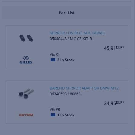
Part List
MIRROR COVER BLACK KAWAS.
05040443 / MC-03-KIT-B
45,91
EUR*
VE: KT
2
In Stock
BAREND MIRROR ADAPTOR BMW M12
06340593 / 80863
24,95
EUR*
VE: PR
1
In Stock