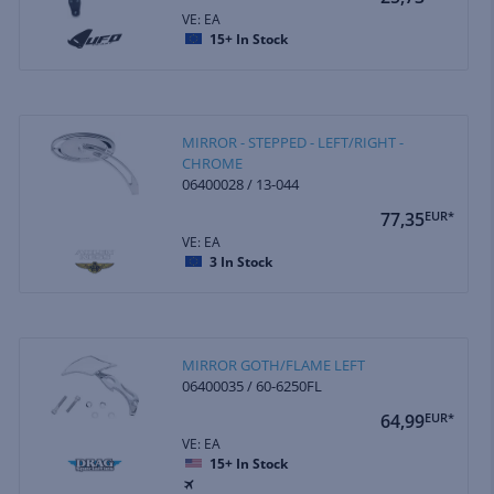
VE: EA
15+
In Stock
MIRROR - STEPPED - LEFT/RIGHT -
CHROME
06400028 / 13-044
77,35
EUR*
VE: EA
3
In Stock
MIRROR GOTH/FLAME LEFT
06400035 / 60-6250FL
64,99
EUR*
VE: EA
15+
In Stock