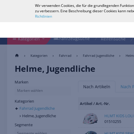
Wir verwenden Cookies, die für die grundlegenden Funktion
Deutsch
zu verbessern. Eine Beschreibung dieser Cookies kann nebe
Richtlinien
Shop durchsuchen
Fahrzeugsuche
Fahrzeugsuche
Kategorien
Reifensuche
Kategorien
Fahrrad
Fahrrad Jugendliche
Helme
Helme, Jugendliche
Marken
Nach Artikeln
Nach 
Marken wählen
Kategorien
Artikel / Art.-Nr.
Fahrrad Jugendliche
HLMT KIDS LOLI
Helme, Jugendliche
01510255
Segmente
HLMT KIDS SPAC
Segmente wählen