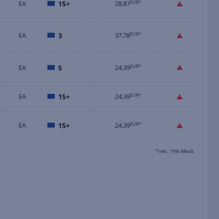
EA
15+
28,87
EUR*
EA
3
37,78
EUR*
EA
5
24,39
EUR*
EA
15+
24,39
EUR*
EA
15+
24,39
EUR*
*inkl. 19% MwSt.