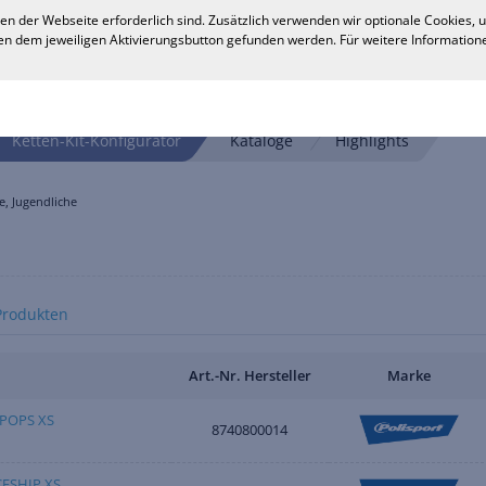
en der Webseite erforderlich sind. Zusätzlich verwenden wir optionale Cookies,
n dem jeweiligen Aktivierungsbutton gefunden werden. Für weitere Informatione
Ketten-Kit-Konfigurator
Kataloge
Highlights
, Jugendliche
Produkten
Art.-Nr. Hersteller
Marke
POPS XS
8740800014
ESHIP XS