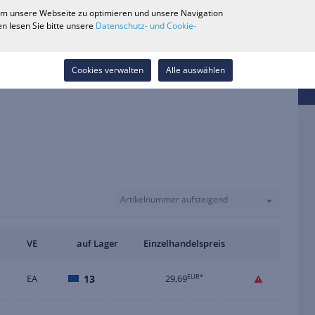
0
 um unsere Webseite zu optimieren und unsere Navigation
Händlersuche
Karriere
Wunschliste
Kontakt
n lesen Sie bitte unsere
Datenschutz- und Cookie-
Anmelden
Cookies verwalten
Alle auswählen
Artikelnummer aufsteigend
VE
auf Lager
Einzelhandelspreis
EA
13
29,69
EUR*