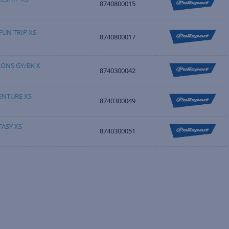
8740800015
FUN TRIP XS
8740800017
LONS GY/BK X
8740300042
ENTURE XS
8740300049
TASY XS
8740300051