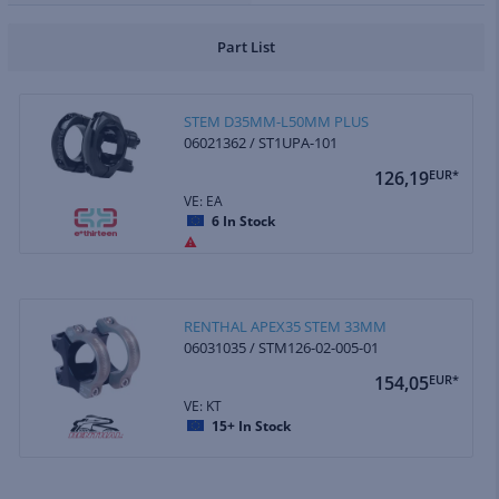
Part List
STEM D35MM-L50MM PLUS
06021362 / ST1UPA-101
126,19
EUR*
VE: EA
6
In Stock
RENTHAL APEX35 STEM 33MM
06031035 / STM126-02-005-01
154,05
EUR*
VE: KT
15+
In Stock