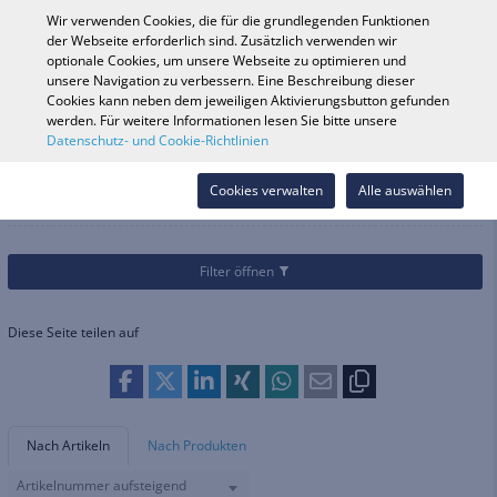
0
Wir verwenden Cookies, die für die grundlegenden Funktionen
der Webseite erforderlich sind. Zusätzlich verwenden wir
optionale Cookies, um unsere Webseite zu optimieren und
unsere Navigation zu verbessern. Eine Beschreibung dieser
Fahrzeugsuche
Anmelde
Shop durchsuchen
Cookies kann neben dem jeweiligen Aktivierungsbutton gefunden
werden. Für weitere Informationen lesen Sie bitte unsere
Datenschutz- und Cookie-Richtlinien
Kategorien
Fahrrad
Lenker & Griffarmaturen
Lenkerschaft
Lenkerschaft
Cookies verwalten
Alle auswählen
Filter öffnen
Diese Seite teilen auf
Nach Artikeln
Nach Produkten
Artikelnummer aufsteigend