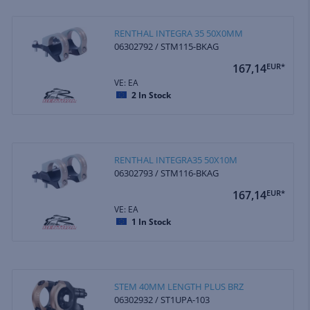
RENTHAL INTEGRA 35 50X0MM
06302792 / STM115-BKAG
167,14
EUR*
VE: EA
2
In Stock
RENTHAL INTEGRA35 50X10M
06302793 / STM116-BKAG
167,14
EUR*
VE: EA
1
In Stock
STEM 40MM LENGTH PLUS BRZ
06302932 / ST1UPA-103