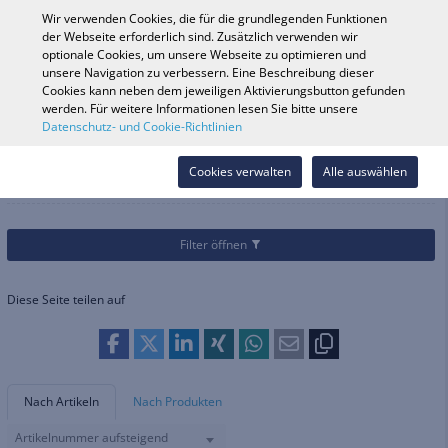
0
Wir verwenden Cookies, die für die grundlegenden Funktionen
der Webseite erforderlich sind. Zusätzlich verwenden wir
optionale Cookies, um unsere Webseite zu optimieren und
unsere Navigation zu verbessern. Eine Beschreibung dieser
Fahrzeugsuche
Anmelde
Shop durchsuchen
Cookies kann neben dem jeweiligen Aktivierungsbutton gefunden
werden. Für weitere Informationen lesen Sie bitte unsere
Datenschutz- und Cookie-Richtlinien
Kategorien
Helme & Bekleidung
Schuhe
Straße
Straße
Cookies verwalten
Alle auswählen
Filter öffnen
Diese Seite teilen auf
Nach Artikeln
Nach Produkten
Artikelnummer aufsteigend