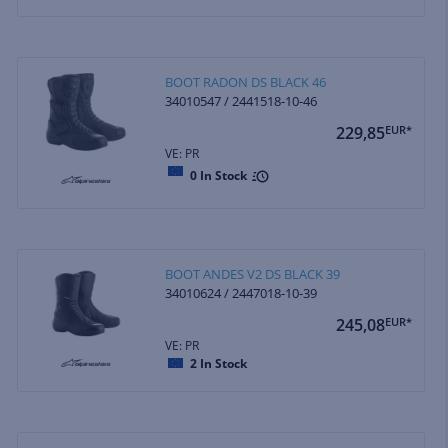
BOOT RADON DS BLACK 46
34010547 / 2441518-10-46
229,85
EUR*
VE: PR
0
In Stock
BOOT ANDES V2 DS BLACK 39
34010624 / 2447018-10-39
245,08
EUR*
VE: PR
2
In Stock