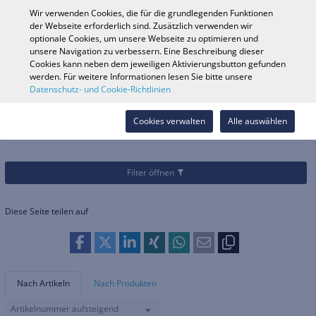
0
Wir verwenden Cookies, die für die grundlegenden Funktionen
der Webseite erforderlich sind. Zusätzlich verwenden wir
optionale Cookies, um unsere Webseite zu optimieren und
unsere Navigation zu verbessern. Eine Beschreibung dieser
Fahrzeugsuche
Anmelde
Shop durchsuchen
Cookies kann neben dem jeweiligen Aktivierungsbutton gefunden
werden. Für weitere Informationen lesen Sie bitte unsere
Datenschutz- und Cookie-Richtlinien
Kategorien
Fahrrad
Fahrradhelme
Fahrradhelme
Cookies verwalten
Alle auswählen
Filter öffnen
Diese Seite teilen auf
Nach Artikeln
Nach Produkten
Artikelnummer aufsteigend