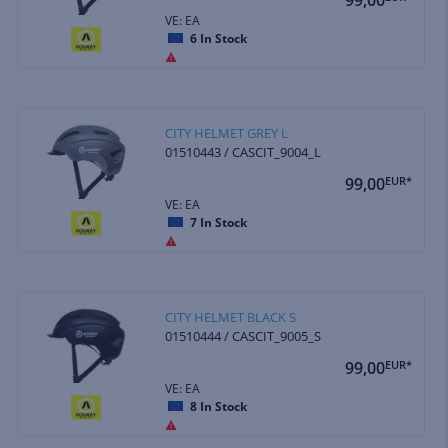
VE: EA
6
In Stock
CITY HELMET GREY L
01510443 / CASCIT_9004_L
99,00
EUR*
VE: EA
7
In Stock
CITY HELMET BLACK S
01510444 / CASCIT_9005_S
99,00
EUR*
VE: EA
8
In Stock