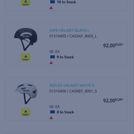
10
In Stock
SAFE HELMET BLACK L
01510455 / CASSAF_9005_L
92,00
EUR*
VE: EA
9
In Stock
REFLEX HELMET WHITE S
01510456 / CASREF_9001_S
92,00
EUR*
VE: EA
8
In Stock