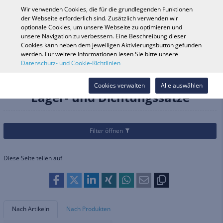
0
Wir verwenden Cookies, die für die grundlegenden Funktionen
der Webseite erforderlich sind. Zusätzlich verwenden wir
optionale Cookies, um unsere Webseite zu optimieren und
unsere Navigation zu verbessern. Eine Beschreibung dieser
Fahrzeugsuche
Anmelde
Shop durchsuchen
Cookies kann neben dem jeweiligen Aktivierungsbutton gefunden
werden. Für weitere Informationen lesen Sie bitte unsere
Datenschutz- und Cookie-Richtlinien
Kategorien
Teile & Zubehör
Räder & Zubehör
Lager- und Dichtungssätze
Cookies verwalten
Alle auswählen
Lager- und Dichtungssätze
Filter öffnen
Diese Seite teilen auf
Nach Artikeln
Nach Produkten