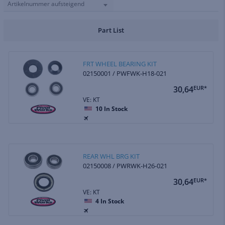
Artikelnummer aufsteigend
Part List
FRT WHEEL BEARING KIT
02150001 / PWFWK-H18-021
30,64
EUR*
VE: KT
10
In Stock
REAR WHL BRG KIT
02150008 / PWRWK-H26-021
30,64
EUR*
VE: KT
4
In Stock