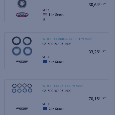
30,64
EUR*
VE: KT
8
In Stock
WHEEL BEARING KIT-FRT YFM660
02150015 / 25-1408
33,26
EUR*
VE: KT
4
In Stock
WHEEL BRG KIT-RR YFM660
02150016 / 25-1409
70,15
EUR*
VE: KT
2
In Stock