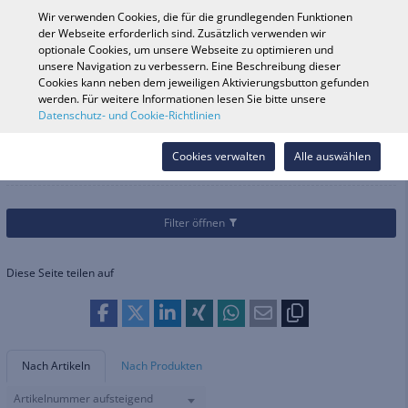
0
Wir verwenden Cookies, die für die grundlegenden Funktionen
der Webseite erforderlich sind. Zusätzlich verwenden wir
optionale Cookies, um unsere Webseite zu optimieren und
unsere Navigation zu verbessern. Eine Beschreibung dieser
Fahrzeugsuche
Anmelde
Shop durchsuchen
Cookies kann neben dem jeweiligen Aktivierungsbutton gefunden
werden. Für weitere Informationen lesen Sie bitte unsere
Datenschutz- und Cookie-Richtlinien
Kategorien
Fahrrad
Sättel & Zubehör
Sättel
Sättel
Cookies verwalten
Alle auswählen
Filter öffnen
Diese Seite teilen auf
Nach Artikeln
Nach Produkten
Artikelnummer aufsteigend