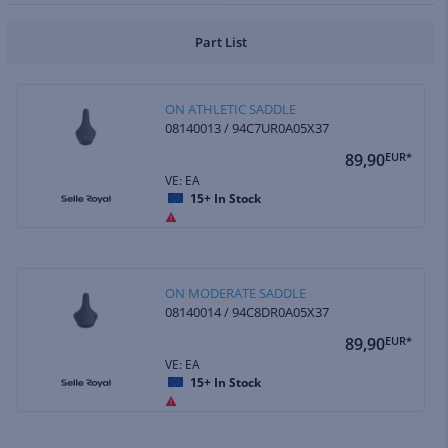
Part List
ON ATHLETIC SADDLE
08140013 / 94C7UR0A05X37
89,90
EUR*
VE: EA
15+
In Stock
ON MODERATE SADDLE
08140014 / 94C8DR0A05X37
89,90
EUR*
VE: EA
15+
In Stock