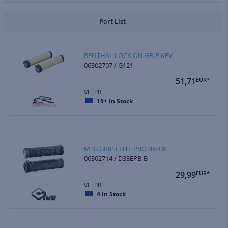
Part List
RENTHAL LOCK ON GRIP KEV
06302707 / G121
51,71
EUR*
VE: PR
15+
In Stock
MTB GRIP ELITE PRO BK/BK
06302714 / D33EPB-B
29,99
EUR*
VE: PR
4
In Stock