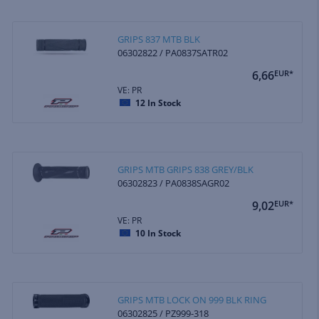
GRIPS 837 MTB BLK
06302822 / PA0837SATR02
6,66
EUR*
VE: PR
12
In Stock
GRIPS MTB GRIPS 838 GREY/BLK
06302823 / PA0838SAGR02
9,02
EUR*
VE: PR
10
In Stock
GRIPS MTB LOCK ON 999 BLK RING
06302825 / PZ999-318