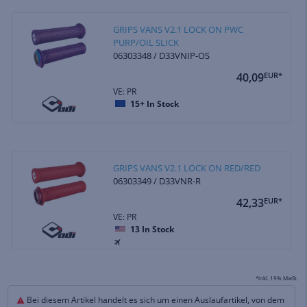
GRIPS VANS V2.1 LOCK ON PWC
PURP/OIL SLICK
06303348 / D33VNIP-OS
40,09
EUR*
VE: PR
15+
In Stock
GRIPS VANS V2.1 LOCK ON RED/RED
06303349 / D33VNR-R
42,33
EUR*
VE: PR
13
In Stock
*inkl. 19% MwSt.
Bei diesem Artikel handelt es sich um einen Auslaufartikel, von dem