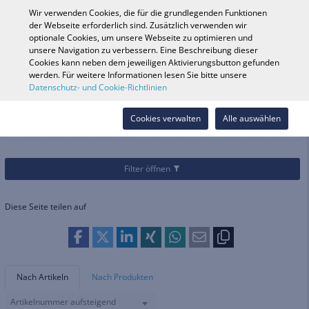
0
Wir verwenden Cookies, die für die grundlegenden Funktionen
der Webseite erforderlich sind. Zusätzlich verwenden wir
optionale Cookies, um unsere Webseite zu optimieren und
unsere Navigation zu verbessern. Eine Beschreibung dieser
Fahrzeugsuche
Anmelde
Shop durchsuchen
Cookies kann neben dem jeweiligen Aktivierungsbutton gefunden
werden. Für weitere Informationen lesen Sie bitte unsere
Datenschutz- und Cookie-Richtlinien
Kategorien
Fahrrad
Lenker & Griffarmaturen
Griffe
Griffe
Cookies verwalten
Alle auswählen
Filter öffnen
Diese Seite teilen auf
Nach Artikeln
Nach Produkten
Artikelnummer aufsteigend