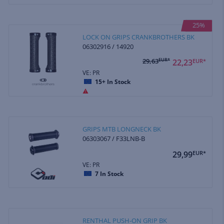
25%
LOCK ON GRIPS CRANKBROTHERS BK
06302916 / 14920
29,63
EUR*
22,23
EUR*
VE: PR
15+
In Stock
GRIPS MTB LONGNECK BK
06303067 / F33LNB-B
29,99
EUR*
VE: PR
7
In Stock
RENTHAL PUSH-ON GRIP BK