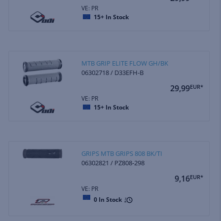
VE: PR
15+
In Stock
MTB GRIP ELITE FLOW GH/BK
06302718 / D33EFH-B
29,99
EUR*
VE: PR
15+
In Stock
GRIPS MTB GRIPS 808 BK/TI
06302821 / PZ808-298
9,16
EUR*
VE: PR
0
In Stock