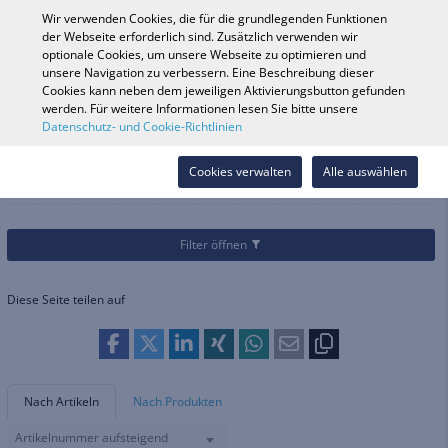
0
Wir verwenden Cookies, die für die grundlegenden Funktionen
der Webseite erforderlich sind. Zusätzlich verwenden wir
optionale Cookies, um unsere Webseite zu optimieren und
unsere Navigation zu verbessern. Eine Beschreibung dieser
Fahrzeugsuche
Anmelde
Shop durchsuchen
Cookies kann neben dem jeweiligen Aktivierungsbutton gefunden
werden. Für weitere Informationen lesen Sie bitte unsere
Datenschutz- und Cookie-Richtlinien
Kategorien
Helme & Bekleidung
Handschuhe
Offroad
Offroad
Cookies verwalten
Alle auswählen
Filter öffnen
Diese Seite teilen auf
Nach Artikeln
Nach Produkten
Artikelnummer aufsteigend