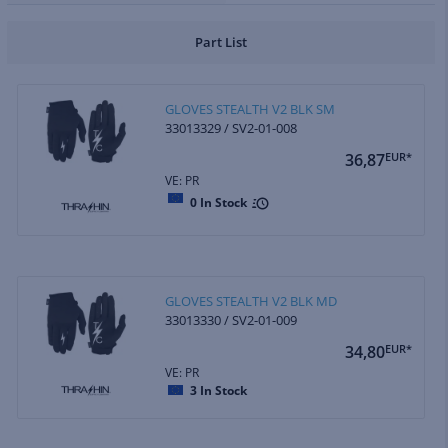
Part List
GLOVES STEALTH V2 BLK SM
33013329 / SV2-01-008
36,87
EUR*
VE: PR
0
In Stock
GLOVES STEALTH V2 BLK MD
33013330 / SV2-01-009
34,80
EUR*
VE: PR
3
In Stock