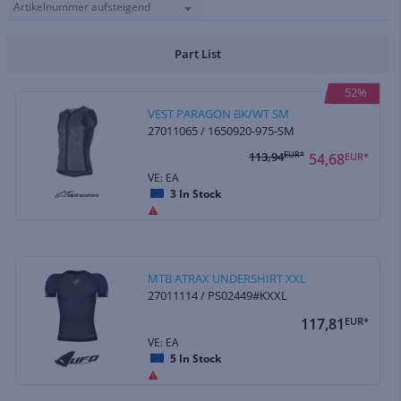
Artikelnummer aufsteigend
Part List
52%
VEST PARAGON BK/WT SM
27011065 / 1650920-975-SM
113,94
EUR*
54,68
EUR*
VE: EA
3
In Stock
MTB ATRAX UNDERSHIRT XXL
27011114 / PS02449#KXXL
117,81
EUR*
VE: EA
5
In Stock