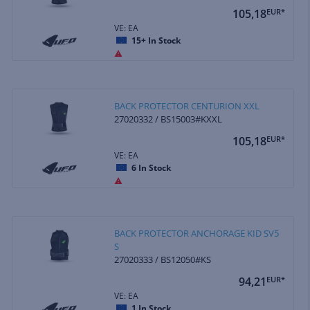
105,18
EUR*
VE: EA
15+
In Stock
BACK PROTECTOR CENTURION XXL
27020332 / BS15003#KXXL
105,18
EUR*
VE: EA
6
In Stock
BACK PROTECTOR ANCHORAGE KID SV5
S
27020333 / BS12050#KS
94,21
EUR*
VE: EA
1
In Stock