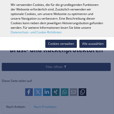
0
Wir verwenden Cookies, die für die grundlegenden Funktionen
der Webseite erforderlich sind. Zusätzlich verwenden wir
optionale Cookies, um unsere Webseite zu optimieren und
unsere Navigation zu verbessern. Eine Beschreibung dieser
Fahrzeugsuche
Anmelde
Shop durchsuchen
Cookies kann neben dem jeweiligen Aktivierungsbutton gefunden
werden. Für weitere Informationen lesen Sie bitte unsere
Datenschutz- und Cookie-Richtlinien
Kategorien
Fahrrad
Fahrer-Schutzausrüstung
Brust- und Rückenprotektoren
Cookies verwalten
Alle auswählen
Brust- und Rückenprotektoren
Filter öffnen
Diese Seite teilen auf
Nach Artikeln
Nach Produkten