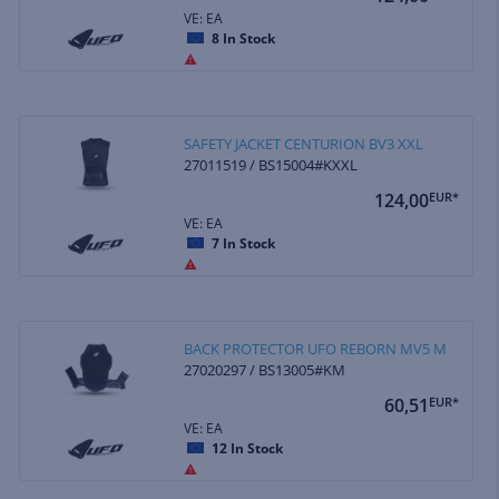
VE: EA
8
In Stock
SAFETY JACKET CENTURION BV3 XXL
27011519 / BS15004#KXXL
124,00
EUR*
VE: EA
7
In Stock
BACK PROTECTOR UFO REBORN MV5 M
27020297 / BS13005#KM
60,51
EUR*
VE: EA
12
In Stock