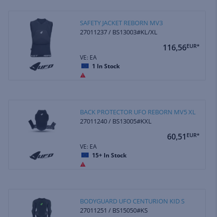
SAFETY JACKET REBORN MV3
27011237 / BS13003#KL/XL
116,56
EUR*
VE: EA
1
In Stock
BACK PROTECTOR UFO REBORN MV5 XL
27011240 / BS13005#KXL
60,51
EUR*
VE: EA
15+
In Stock
BODYGUARD UFO CENTURION KID S
27011251 / BS15050#KS