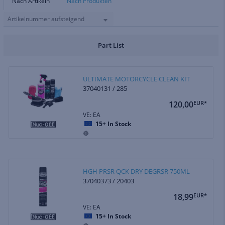
Nach Artikeln
Nach Produkten
Artikelnummer aufsteigend
Part List
ULTIMATE MOTORCYCLE CLEAN KIT
37040131 / 285
120,00
EUR*
VE: EA
15+
In Stock
HGH PRSR QCK DRY DEGRSR 750ML
37040373 / 20403
18,99
EUR*
VE: EA
15+
In Stock