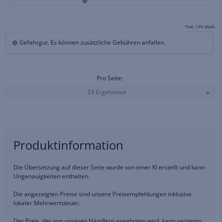
*inkl. 19% MwSt.
Gefahrgut. Es können zusätzliche Gebühren anfallen.
Pro Seite:
24 Ergebnisse
Produktinformation
Die Übersetzung auf dieser Seite wurde von einer KI erstellt und kann
Ungenauigkeiten enthalten.
Die angezeigten Preise sind unsere Preisempfehlungen inklusive
lokaler Mehrwertsteuer.
Der Preis, der von unseren Händlern angeboten wird, kann variieren