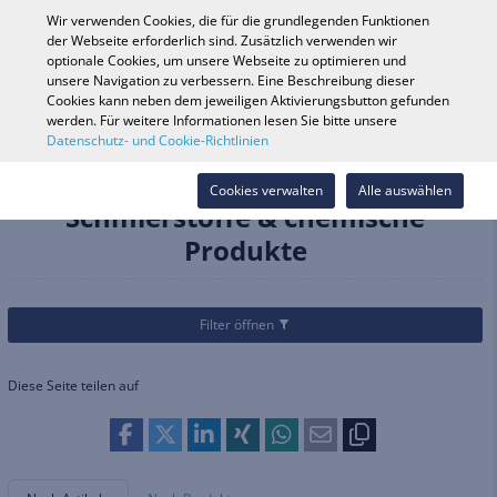
0
Wir verwenden Cookies, die für die grundlegenden Funktionen
der Webseite erforderlich sind. Zusätzlich verwenden wir
optionale Cookies, um unsere Webseite zu optimieren und
unsere Navigation zu verbessern. Eine Beschreibung dieser
Fahrzeugsuche
Anmelde
Shop durchsuchen
Cookies kann neben dem jeweiligen Aktivierungsbutton gefunden
werden. Für weitere Informationen lesen Sie bitte unsere
Datenschutz- und Cookie-Richtlinien
Kategorien
Fahrrad
Werkzeug & Wartung
Schmierstoffe & chemische Produkte
Cookies verwalten
Alle auswählen
Schmierstoffe & chemische
Produkte
Filter öffnen
Diese Seite teilen auf