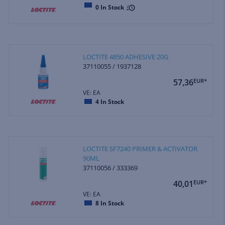
0
In Stock
LOCTITE 4850 ADHESIVE 20G
37110055 / 1937128
57,36
EUR*
VE: EA
4
In Stock
LOCTITE SF7240 PRIMER & ACTIVATOR
90ML
37110056 / 333369
40,01
EUR*
VE: EA
8
In Stock