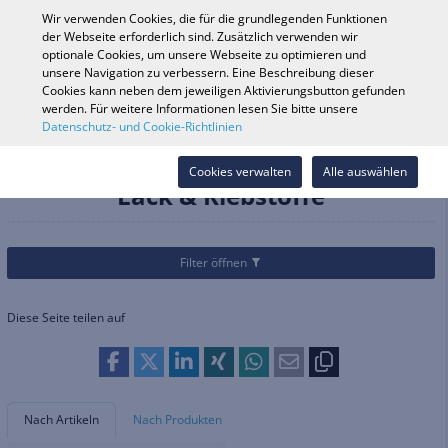
0
Wir verwenden Cookies, die für die grundlegenden Funktionen
der Webseite erforderlich sind. Zusätzlich verwenden wir
optionale Cookies, um unsere Webseite zu optimieren und
unsere Navigation zu verbessern. Eine Beschreibung dieser
Fahrzeugsuche
Anmelde
Shop durchsuchen
Cookies kann neben dem jeweiligen Aktivierungsbutton gefunden
werden. Für weitere Informationen lesen Sie bitte unsere
Datenschutz- und Cookie-Richtlinien
Kategorien
Werkzeuge & Chemische Produkte
Schmierstoffe & chemische Produkte
Lack & Klebstoffe
Cookies verwalten
Alle auswählen
Lack & Klebstoffe
Filter öffnen
Diese Seite teilen auf
Nach Artikeln
Nach Produkten