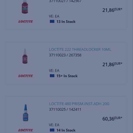
37110021 / 142567
21,86
EUR*
VE: EA
13
In Stock
LOCTITE 222 THREADLOCKER 10ML
37110023 / 267358
21,86
EUR*
VE: EA
15+
In Stock
LOCTITE 480 PRISM.INST.ADH 20G
37110025 / 142411
60,36
EUR*
VE: EA
14
In Stock