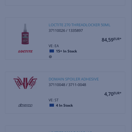
LOCTITE 270 THREADLOCKER 50ML
37110026 / 1335897
84,59
EUR*
VE: EA
15+
In Stock
DOMAIN SPOILER ADHESIVE
37110048 / 3711-0048
4,70
EUR*
VE: ST
4
In Stock