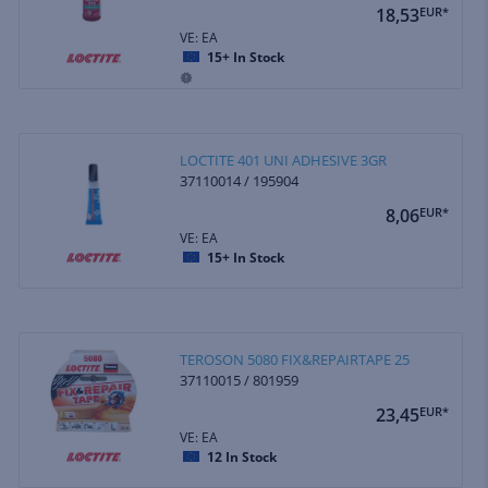
18,53
EUR*
VE: EA
15+
In Stock
LOCTITE 401 UNI ADHESIVE 3GR
37110014 / 195904
8,06
EUR*
VE: EA
15+
In Stock
TEROSON 5080 FIX&REPAIRTAPE 25
37110015 / 801959
23,45
EUR*
VE: EA
12
In Stock