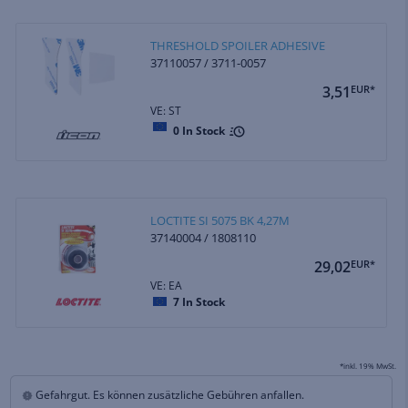
THRESHOLD SPOILER ADHESIVE
37110057 / 3711-0057
3,51
EUR*
VE: ST
0
In Stock
LOCTITE SI 5075 BK 4,27M
37140004 / 1808110
29,02
EUR*
VE: EA
7
In Stock
*inkl. 19% MwSt.
Gefahrgut. Es können zusätzliche Gebühren anfallen.