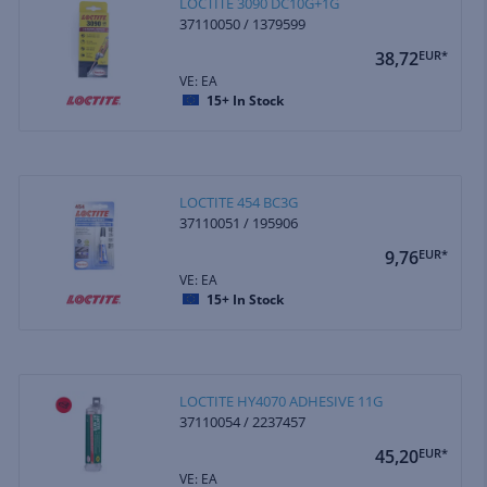
LOCTITE 3090 DC10G+1G
37110050 / 1379599
38,72
EUR*
VE: EA
15+
In Stock
LOCTITE 454 BC3G
37110051 / 195906
9,76
EUR*
VE: EA
15+
In Stock
LOCTITE HY4070 ADHESIVE 11G
37110054 / 2237457
45,20
EUR*
VE: EA