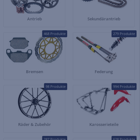
Antrieb
Sekundärantrieb
468 Produkte
279 Produkte
Bremsen
Federung
98 Produkte
994 Produkte
Räder & Zubehör
Karosserieteile
287 Produkte
628 Produkte