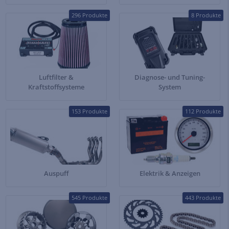
296 Produkte
8 Produkte
Luftfilter &
Diagnose- und Tuning-
Kraftstoffsysteme
System
153 Produkte
112 Produkte
Auspuff
Elektrik & Anzeigen
545 Produkte
443 Produkte