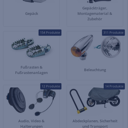
Gepäckträger,
Gepäck
Montagematerial &
Zubehör
154 Produkte
311 Produkte
Fußrasten &
Beleuchtung
Fußrastenanlagen
12 Produkte
14 Produkte
Audio, Video &
Abdeckplanen, Sicherheit
Halterungen
und Transport