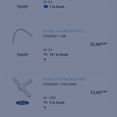
VE: EA
1
In Stock
SS FUEL X-OVER 97-07 FLT
07060007 / 598
35,96
EUR*
VE: EA
15+
In Stock
PLAST T-FITTING 3/32"10PK
07060009 / 0706-0009
12,42
EUR*
VE: 10PK
2
In Stock