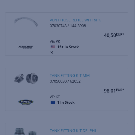
VENT HOSE REFILL WHT 9PK
07030743 / 144-3908
40,50
EUR*
VE: PK
15+
In Stock
TANK FITTING KIT MM
07050030 / 62052
98,01
EUR*
VE: KT
1
In Stock
TANK FITTING KIT DELPHI