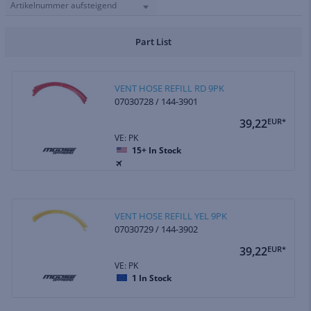
Artikelnummer aufsteigend
Part List
VENT HOSE REFILL RD 9PK
07030728 / 144-3901
39,22
EUR*
VE: PK
15+
In Stock
VENT HOSE REFILL YEL 9PK
07030729 / 144-3902
39,22
EUR*
VE: PK
1
In Stock