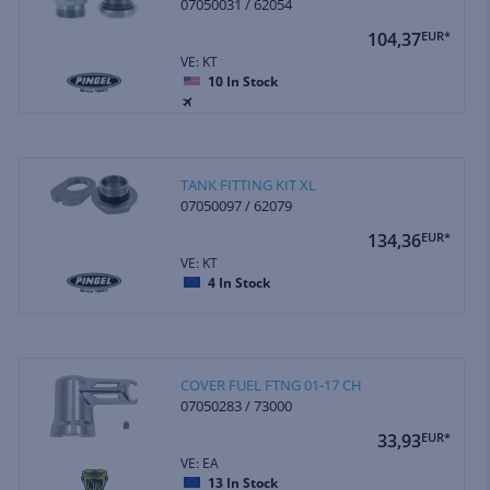
07050031 / 62054
104,37
EUR*
VE: KT
10
In Stock
TANK FITTING KIT XL
07050097 / 62079
134,36
EUR*
VE: KT
4
In Stock
COVER FUEL FTNG 01-17 CH
07050283 / 73000
33,93
EUR*
VE: EA
13
In Stock