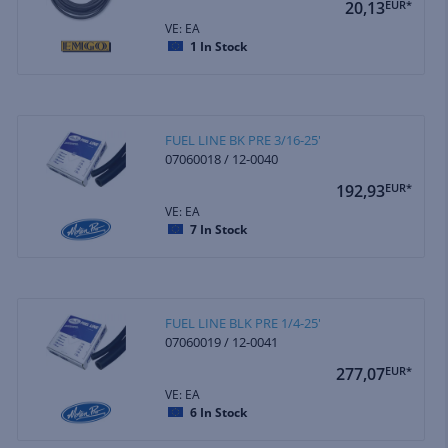
20,13
EUR*
VE: EA
1
In Stock
FUEL LINE BK PRE 3/16-25'
07060018 / 12-0040
192,93
EUR*
VE: EA
7
In Stock
FUEL LINE BLK PRE 1/4-25'
07060019 / 12-0041
277,07
EUR*
VE: EA
6
In Stock