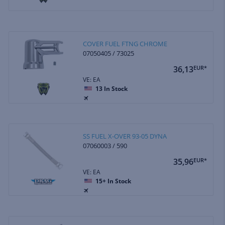
COVER FUEL FTNG CHROME
07050405 / 73025
36,13
EUR*
VE: EA
13
In Stock
SS FUEL X-OVER 93-05 DYNA
07060003 / 590
35,96
EUR*
VE: EA
15+
In Stock