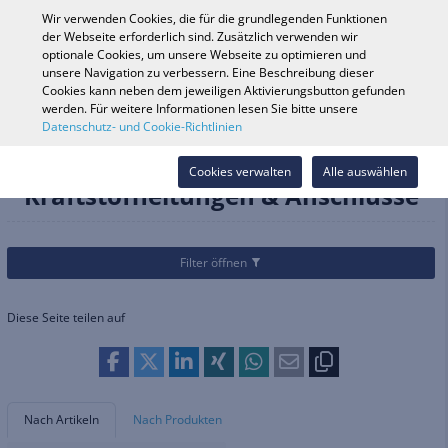
0
Wir verwenden Cookies, die für die grundlegenden Funktionen
der Webseite erforderlich sind. Zusätzlich verwenden wir
optionale Cookies, um unsere Webseite zu optimieren und
unsere Navigation zu verbessern. Eine Beschreibung dieser
Fahrzeugsuche
Anmelde
Shop durchsuchen
Cookies kann neben dem jeweiligen Aktivierungsbutton gefunden
werden. Für weitere Informationen lesen Sie bitte unsere
Datenschutz- und Cookie-Richtlinien
Kategorien
Teile & Zubehör
Luftfilter & Kraftstoffsysteme
Kraftstoffleitungen & Anschlüsse
Cookies verwalten
Alle auswählen
Kraftstoffleitungen & Anschlüsse
Filter öffnen
Diese Seite teilen auf
Nach Artikeln
Nach Produkten