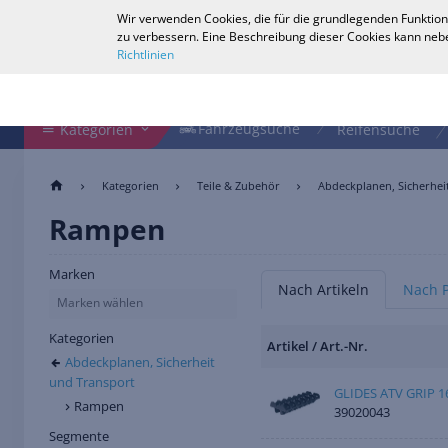
Wir verwenden Cookies, die für die grundlegenden Funktion
Deutsch
zu verbessern. Eine Beschreibung dieser Cookies kann nebe
Richtlinien
Shop durchsuchen
Fahrzeugsuche
Fahrzeugsuche
Kategorien
Reifensuche
Kategorien
Teile & Zubehör
Abdeckplanen, Sicherhei
Rampen
Marken
Nach Artikeln
Nach 
Marken wählen
Kategorien
Artikel / Art.-Nr.
Abdeckplanen, Sicherheit
und Transport
GLIDES ATV GRIP 1
Rampen
39020043
Segmente