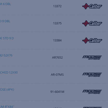
R 6 DBL
13372
 9 DBL
13375
 STD 9 D
13384
42-52X76
AR7652
CHED 12X90
AR-07MS
OSE (4PK)
91-6041M
M 8"X84"