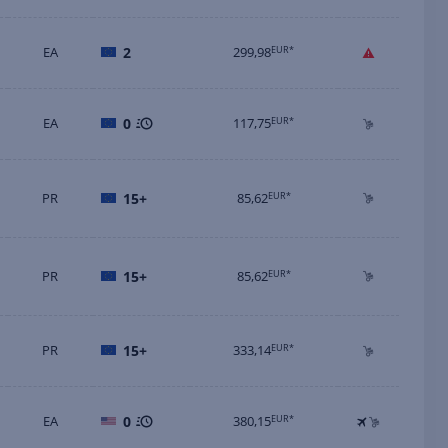
EA
2
299,98
EUR*
EA
0
117,75
EUR*
PR
15+
85,62
EUR*
PR
15+
85,62
EUR*
PR
15+
333,14
EUR*
EA
0
380,15
EUR*