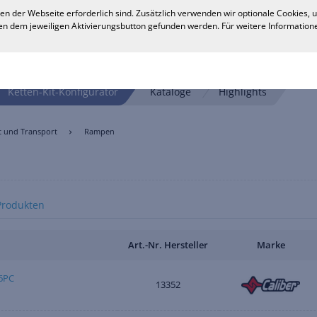
en der Webseite erforderlich sind. Zusätzlich verwenden wir optionale Cookies,
n dem jeweiligen Aktivierungsbutton gefunden werden. Für weitere Informatione
Ketten-Kit-Konfigurator
Kataloge
Highlights
t und Transport
Rampen
Produkten
Art.-Nr. Hersteller
Marke
6PC
13352