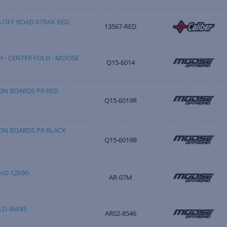
 OFF ROAD XTRAX RED
13567-RED
H - CENTER FOLD - MOOSE
Q15-6014
ON BOARDS PR RED
Q15-6019R
ON BOARDS PR BLACK
Q15-6019B
HD 12X90
AR-07M
LD 46X85
AR02-8546