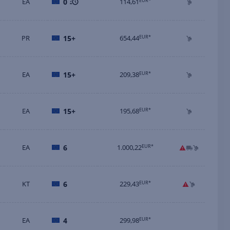
EA
0
114,61
EUR*
PR
15+
654,44
EUR*
EA
15+
209,38
EUR*
EA
15+
195,68
EUR*
EA
6
1.000,22
EUR*
KT
6
229,43
EUR*
EA
4
299,98
EUR*