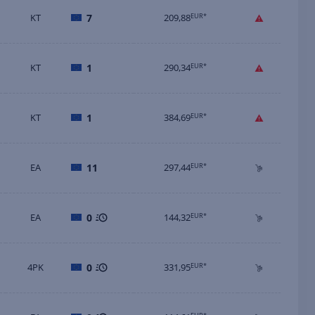
KT
7
209,88
EUR*
KT
1
290,34
EUR*
KT
1
384,69
EUR*
EA
11
297,44
EUR*
EA
0
144,32
EUR*
4PK
0
331,95
EUR*