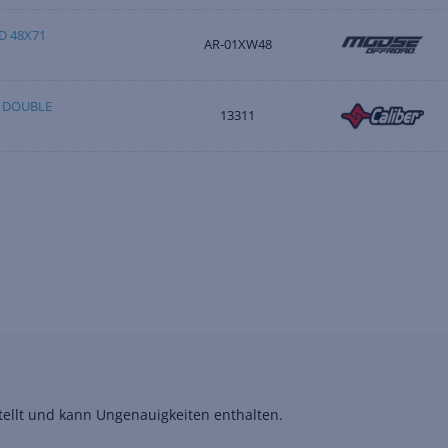
D 48X71
AR-01XW48
E DOUBLE
13311
stellt und kann Ungenauigkeiten enthalten.