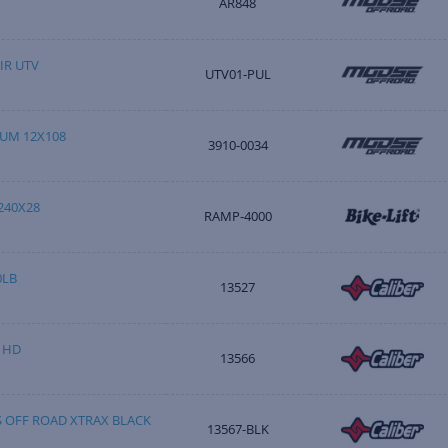
AR848
IR UTV
UTV01-PUL
UM 12X108
3910-0034
240X28
RAMP-4000
0LB
13527
 HD
13566
 OFF ROAD XTRAX BLACK
13567-BLK