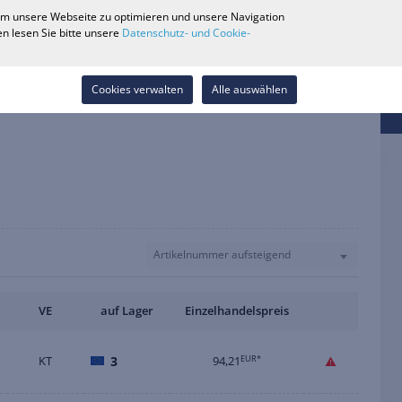
0
 um unsere Webseite zu optimieren und unsere Navigation
Händlersuche
Karriere
Wunschliste
Kontakt
n lesen Sie bitte unsere
Datenschutz- und Cookie-
Anmelden
Cookies verwalten
Alle auswählen
Artikelnummer aufsteigend
VE
auf Lager
Einzelhandelspreis
KT
3
94,21
EUR*