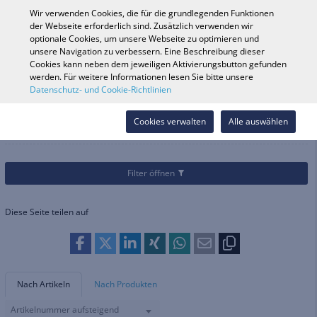
0
Wir verwenden Cookies, die für die grundlegenden Funktionen
der Webseite erforderlich sind. Zusätzlich verwenden wir
optionale Cookies, um unsere Webseite zu optimieren und
unsere Navigation zu verbessern. Eine Beschreibung dieser
Fahrzeugsuche
Anmelde
Shop durchsuchen
Cookies kann neben dem jeweiligen Aktivierungsbutton gefunden
werden. Für weitere Informationen lesen Sie bitte unsere
Datenschutz- und Cookie-Richtlinien
Kategorien
Teile & Zubehör
Beleuchtung
Kabel & Schalter
Kabel & Schalter
Cookies verwalten
Alle auswählen
Filter öffnen
Diese Seite teilen auf
Nach Artikeln
Nach Produkten
Artikelnummer aufsteigend