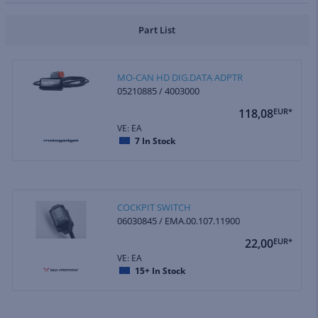
Part List
MO-CAN HD DIG.DATA ADPTR
05210885 / 4003000
118,08
EUR*
VE: EA
7
In Stock
COCKPIT SWITCH
06030845 / EMA.00.107.11900
22,00
EUR*
VE: EA
15+
In Stock