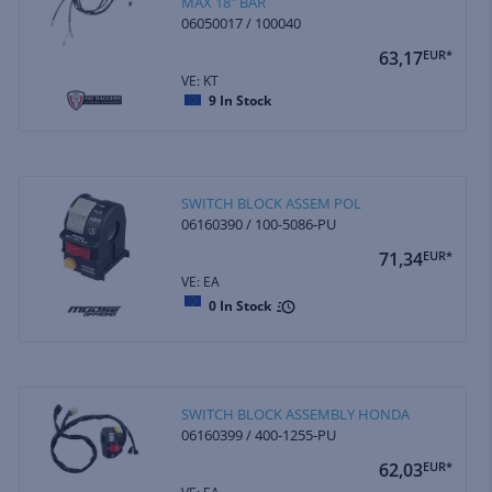
MAX 18" BAR
06050017 / 100040
63,17
EUR*
VE: KT
9
In Stock
SWITCH BLOCK ASSEM POL
06160390 / 100-5086-PU
71,34
EUR*
VE: EA
0
In Stock
SWITCH BLOCK ASSEMBLY HONDA
06160399 / 400-1255-PU
62,03
EUR*