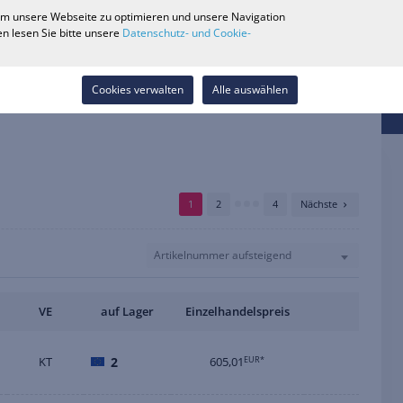
0
 um unsere Webseite zu optimieren und unsere Navigation
Händlersuche
Karriere
Wunschliste
Kontakt
n lesen Sie bitte unsere
Datenschutz- und Cookie-
Anmelden
Cookies verwalten
Alle auswählen
1
2
4
Nächste
Artikelnummer aufsteigend
VE
auf Lager
Einzelhandelspreis
KT
2
605,01
EUR*