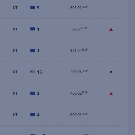
KT
5
605,01
EUR*
KT
1
56,57
EUR*
KT
1
321,94
EUR*
KT
15+
289,96
EUR*
KT
3
460,02
EUR*
KT
4
605,01
EUR*