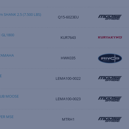
 SHANK 2.5 (7.500 LBS)
Q15-6023EU
 GL1800
KUR7643
 YAMAHA
HWK035
E
LEMA100-0022
TUB MOOSE
LEMA100-0023
VER MSE
MTRH1