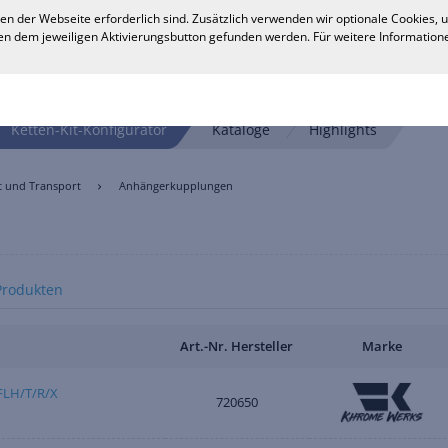
en der Webseite erforderlich sind. Zusätzlich verwenden wir optionale Cookies,
n dem jeweiligen Aktivierungsbutton gefunden werden. Für weitere Informatione
Ketten-Kit-Konfigurator
Kataloge
Highlights
t und Transport
Anhängerkupplungen
Produkten
Art.-Nr. Hersteller
Marke
FLH/T/R/X
720650