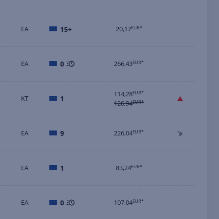
EA
15+
20,17
EUR*
EA
0
266,43
EUR*
114,28
EUR*
KT
1
126,94
EUR*
EA
9
226,04
EUR*
EA
1
83,24
EUR*
EA
0
107,04
EUR*