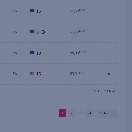
EA
15+
66,58
EUR*
EA
0
66,58
EUR*
EA
10
65,39
EUR*
EA
15+
29,01
EUR*
*inkl. 19% MwSt.
1
2
4
Nächste