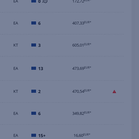
EA
0
172,72
EUR*
EA
6
407,33
EUR*
KT
3
605,01
EUR*
EA
13
473,69
EUR*
KT
2
470,54
EUR*
EA
6
349,82
EUR*
EA
15+
16,60
EUR*