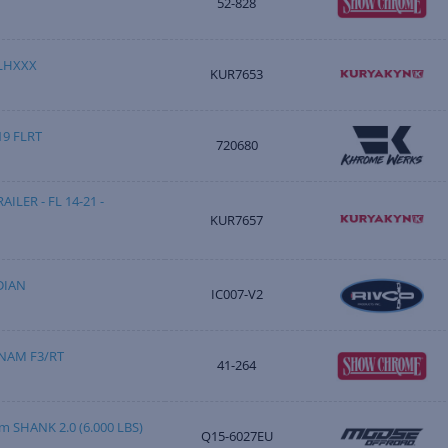
52-828
FLHXXX
KUR7653
19 FLRT
720680
ILER - FL 14-21 -
KUR7657
DIAN
IC007-V2
NAM F3/RT
41-264
 SHANK 2.0 (6.000 LBS)
Q15-6027EU