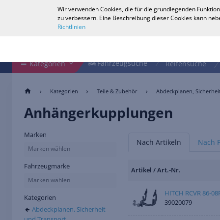
Wir verwenden Cookies, die für die grundlegenden Funktion
Deutsch
zu verbessern. Eine Beschreibung dieser Cookies kann nebe
Richtlinien
Shop durchsuchen
Fahrzeugsuche
Fahrzeugsuche
Kategorien
Reifensuche
Kategorien
Teile & Zubehör
Abdeckplanen, Sicherhei
Anhängerkupplungen
Marken
Nach Artikeln
Nach 
Marken wählen
Fahrzeugmarke
Artikel / Art.-Nr.
Marken wählen
HITCH RCVR 86-08
Kategorien
39020079
Abdeckplanen, Sicherheit
und Transport