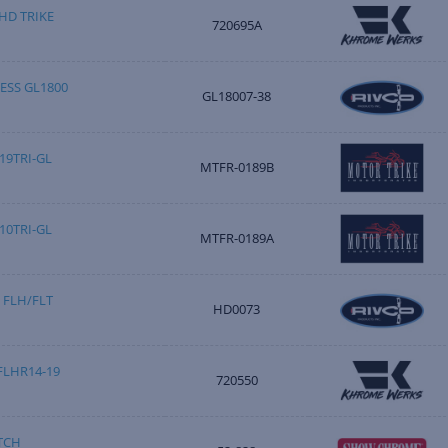
 HD TRIKE
720695A
ESS GL1800
GL18007-38
19TRI-GL
MTFR-0189B
10TRI-GL
MTFR-0189A
 FLH/FLT
HD0073
FLHR14-19
720550
TCH