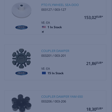
PTO FLYWHEEL SEA-DOO
003127 / 003-127
153,02
EUR*
VE: EA
1
In Stock
COUPLER DAMPER
003201 / 003-201
21,86
EUR*
VE: EA
15
In Stock
COUPLER DAMPER YAM 650
003206 / 003-206
18,30
EUR*