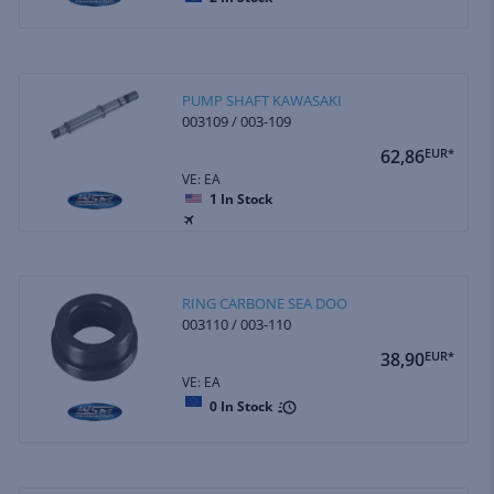
PUMP SHAFT KAWASAKI
003109 / 003-109
62,86
EUR*
VE: EA
1
In Stock
RING CARBONE SEA DOO
003110 / 003-110
38,90
EUR*
VE: EA
0
In Stock