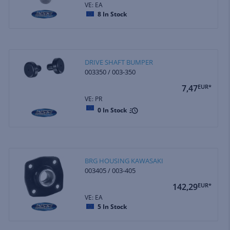
VE: EA
8
In Stock
DRIVE SHAFT BUMPER
003350 / 003-350
7,47
EUR*
VE: PR
0
In Stock
BRG HOUSING KAWASAKI
003405 / 003-405
142,29
EUR*
VE: EA
5
In Stock