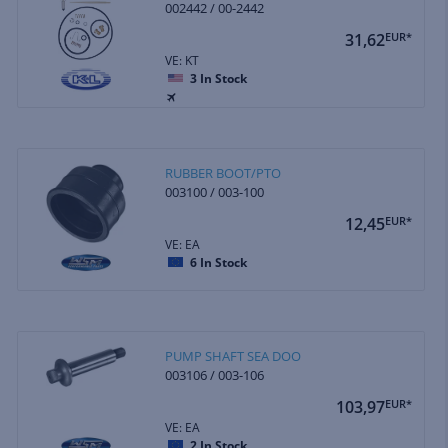
002442 / 00-2442
31,62
EUR*
VE: KT
3
In Stock
RUBBER BOOT/PTO
003100 / 003-100
12,45
EUR*
VE: EA
6
In Stock
PUMP SHAFT SEA DOO
003106 / 003-106
103,97
EUR*
VE: EA
2
In Stock