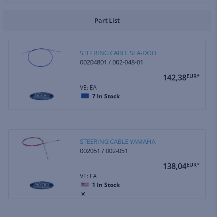
Part List
STEERING CABLE SEA-DOO
00204801 / 002-048-01
142,38
EUR*
VE: EA
7
In Stock
STEERING CABLE YAMAHA
002051 / 002-051
138,04
EUR*
VE: EA
1
In Stock