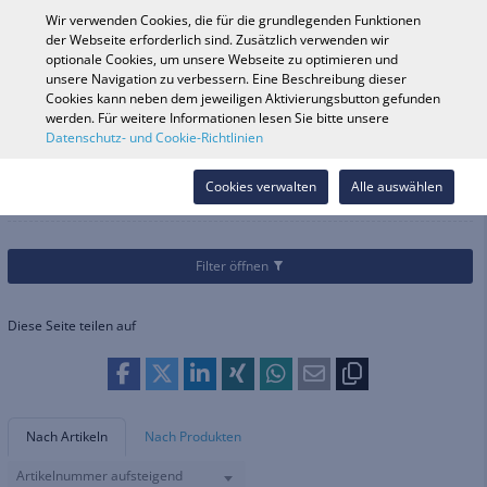
0
Wir verwenden Cookies, die für die grundlegenden Funktionen
der Webseite erforderlich sind. Zusätzlich verwenden wir
optionale Cookies, um unsere Webseite zu optimieren und
unsere Navigation zu verbessern. Eine Beschreibung dieser
Fahrzeugsuche
Anmelde
Shop durchsuchen
Cookies kann neben dem jeweiligen Aktivierungsbutton gefunden
werden. Für weitere Informationen lesen Sie bitte unsere
Datenschutz- und Cookie-Richtlinien
Kategorien
Teile & Zubehör
Teile & Zubehör
Cookies verwalten
Alle auswählen
Filter öffnen
Diese Seite teilen auf
Nach Artikeln
Nach Produkten
Artikelnummer aufsteigend