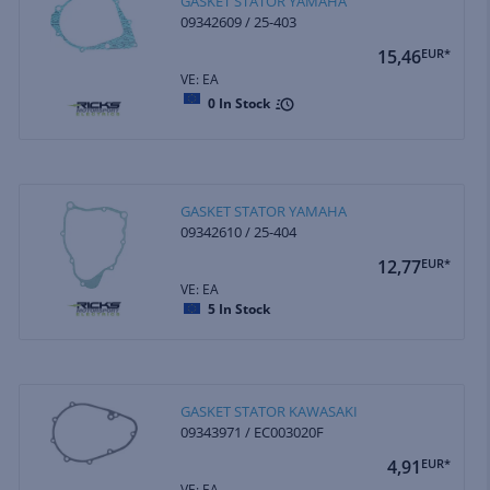
GASKET STATOR YAMAHA
09342609 / 25-403
15,46
EUR*
VE: EA
0
In Stock
GASKET STATOR YAMAHA
09342610 / 25-404
12,77
EUR*
VE: EA
5
In Stock
GASKET STATOR KAWASAKI
09343971 / EC003020F
4,91
EUR*
VE: EA