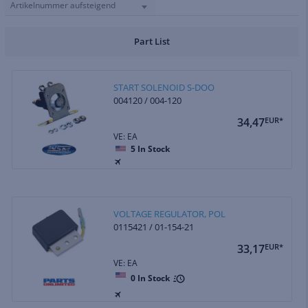
Artikelnummer aufsteigend
Part List
START SOLENOID S-DOO
004120 / 004-120
34,47
EUR*
VE: EA
5
In Stock
VOLTAGE REGULATOR, POL
0115421 / 01-154-21
33,17
EUR*
VE: EA
0
In Stock