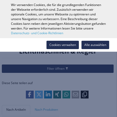
0
Wir verwenden Cookies, die für die grundlegenden Funktionen
der Webseite erforderlich sind. Zusätzlich verwenden wir
optionale Cookies, um unsere Webseite zu optimieren und
unsere Navigation zu verbessern. Eine Beschreibung dieser
Fahrzeugsuche
Anmelde
Shop durchsuchen
Cookies kann neben dem jeweiligen Aktivierungsbutton gefunden
werden. Für weitere Informationen lesen Sie bitte unsere
Datenschutz- und Cookie-Richtlinien
Kategorien
Teile & Zubehör
Elektrik & Anzeigen
Lichtmaschinen & Regler
Cookies verwalten
Alle auswählen
Lichtmaschinen & Regler
Filter öffnen
Diese Seite teilen auf
Nach Artikeln
Nach Produkten