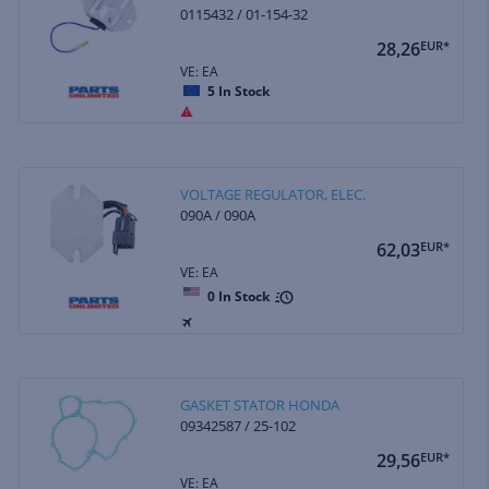
0115432 / 01-154-32
28,26
EUR*
VE: EA
5
In Stock
VOLTAGE REGULATOR, ELEC.
090A / 090A
62,03
EUR*
VE: EA
0
In Stock
GASKET STATOR HONDA
09342587 / 25-102
29,56
EUR*
VE: EA