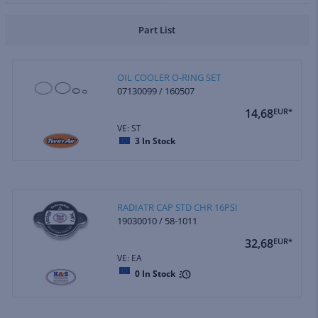
Part List
OIL COOLER O-RING SET
07130099 / 160507
14,68
EUR*
VE: ST
3
In Stock
RADIATR CAP STD CHR 16PSI
19030010 / 58-1011
32,68
EUR*
VE: EA
0
In Stock