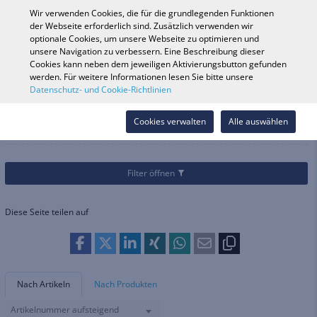
0
Wir verwenden Cookies, die für die grundlegenden Funktionen
der Webseite erforderlich sind. Zusätzlich verwenden wir
optionale Cookies, um unsere Webseite zu optimieren und
unsere Navigation zu verbessern. Eine Beschreibung dieser
Fahrzeugsuche
Anmelde
Shop durchsuchen
Cookies kann neben dem jeweiligen Aktivierungsbutton gefunden
werden. Für weitere Informationen lesen Sie bitte unsere
Datenschutz- und Cookie-Richtlinien
Kategorien
Teile & Zubehör
Allgemeines Zubehör
Kühltaschen
Kühltaschen
Cookies verwalten
Alle auswählen
Filter öffnen
Diese Seite teilen auf
Nach Artikeln
Nach Produkten
Artikelnummer aufsteigend