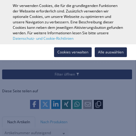
0
Wir verwenden Cookies, die für die grundlegenden Funktionen
der Webseite erforderlich sind. Zusätzlich verwenden wir
optionale Cookies, um unsere Webseite zu optimieren und
unsere Navigation zu verbessern. Eine Beschreibung dieser
Fahrzeugsuche
Anmelde
Shop durchsuchen
Cookies kann neben dem jeweiligen Aktivierungsbutton gefunden
werden. Für weitere Informationen lesen Sie bitte unsere
Datenschutz- und Cookie-Richtlinien
Kategorien
Helme & Bekleidung
Ausrüstung Straße
Hosen
Hosen
Cookies verwalten
Alle auswählen
Filter öffnen
Diese Seite teilen auf
Nach Artikeln
Nach Produkten
Artikelnummer aufsteigend