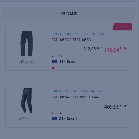
Part List
44%
PANT CONTRA2 CE BLACK SM
28110638 / 2811-0638
212,95
EUR*
118,94
EUR*
VE: EA
1
In Stock
PANTS MISSILE V3 BLACK 44
28110664 / 3120522-10-44
469,99
EUR*
VE: EA
2
In Stock