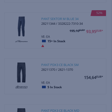
52%
PANT SEKTOR M BLUE 34
28211344 / 3328222-7310-34
195,10
EUR*
93,95
EUR*
VE: EA
15+
In Stock
PANT PDX3 CE BLACK SM
28211370 / 2821-1370
154,64
EUR*
VE: EA
5
In Stock
PANT PDX3 CE BLACK MD