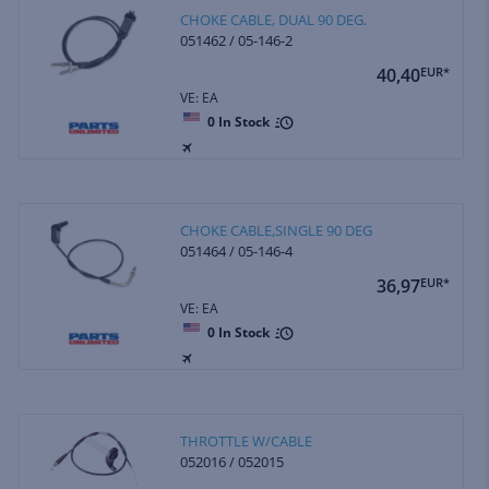
CHOKE CABLE, DUAL 90 DEG.
051462 / 05-146-2
40,40
EUR*
VE: EA
0
In Stock
CHOKE CABLE,SINGLE 90 DEG
051464 / 05-146-4
36,97
EUR*
VE: EA
0
In Stock
THROTTLE W/CABLE
052016 / 052015