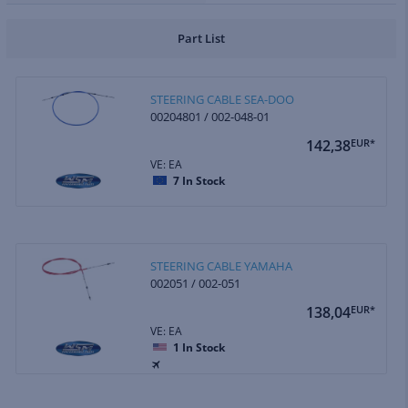
Part List
STEERING CABLE SEA-DOO
00204801 / 002-048-01
142,38
EUR*
VE: EA
7
In Stock
STEERING CABLE YAMAHA
002051 / 002-051
138,04
EUR*
VE: EA
1
In Stock