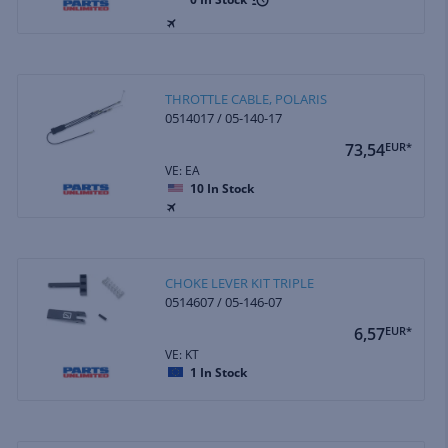
THROTTLE CABLE, POLARIS
0514017 / 05-140-17
73,54
EUR*
VE: EA
10
In Stock
CHOKE LEVER KIT TRIPLE
0514607 / 05-146-07
6,57
EUR*
VE: KT
1
In Stock