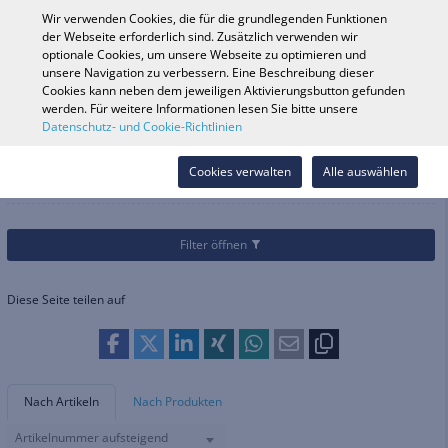
0
Wir verwenden Cookies, die für die grundlegenden Funktionen
der Webseite erforderlich sind. Zusätzlich verwenden wir
optionale Cookies, um unsere Webseite zu optimieren und
unsere Navigation zu verbessern. Eine Beschreibung dieser
Fahrzeugsuche
Anmelde
Shop durchsuchen
Cookies kann neben dem jeweiligen Aktivierungsbutton gefunden
werden. Für weitere Informationen lesen Sie bitte unsere
Datenschutz- und Cookie-Richtlinien
Kategorien
Teile & Zubehör
Lenker & Griffarmaturen
Lenker & Griffarmaturen
Cookies verwalten
Alle auswählen
Filter öffnen
Diese Seite teilen auf
Nach Artikeln
Nach Produkten
Artikelnummer aufsteigend