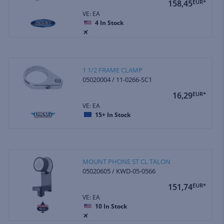
158,45
EUR*
VE: EA
4
In Stock
1 1/2 FRAME CLAMP
05020004 / 11-0266-SC1
16,29
EUR*
VE: EA
15+
In Stock
MOUNT PHONE ST CL TALON
05020605 / KWD-05-0566
151,74
EUR*
VE: EA
10
In Stock