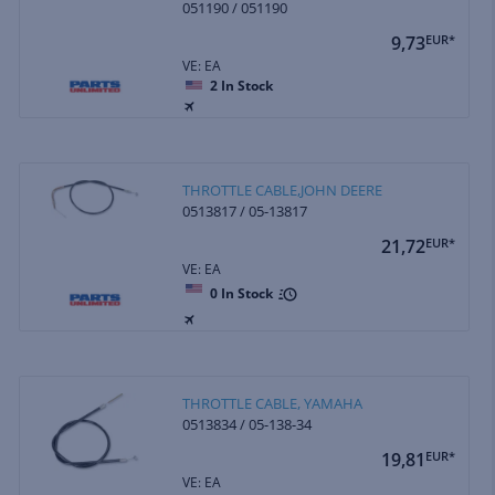
051190 / 051190
9,73
EUR*
VE: EA
2
In Stock
THROTTLE CABLE,JOHN DEERE
0513817 / 05-13817
21,72
EUR*
VE: EA
0
In Stock
THROTTLE CABLE, YAMAHA
0513834 / 05-138-34
19,81
EUR*
VE: EA