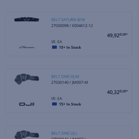
BELT SATURN B/W
27030098 / 6504612-12
49,92
EUR*
VE: EA
15+
In Stock
BELT ONE OJ M
27030140 / JM007-M
40,32
EUR*
VE: EA
15+
In Stock
BELT ONE OJ L
27030141 / JM007-L