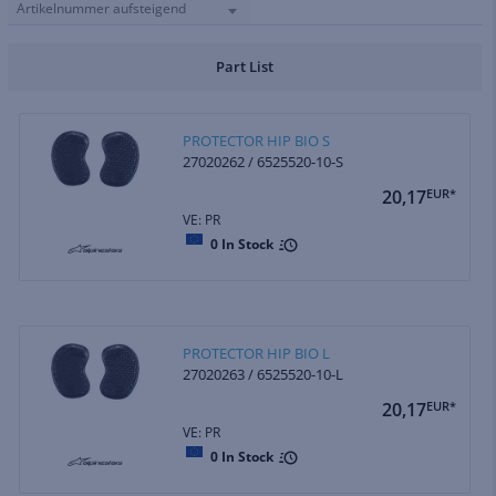
Artikelnummer aufsteigend
Part List
PROTECTOR HIP BIO S
27020262 / 6525520-10-S
20,17
EUR*
VE: PR
0
In Stock
PROTECTOR HIP BIO L
27020263 / 6525520-10-L
20,17
EUR*
VE: PR
0
In Stock