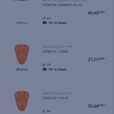
27030150 / 6544619-10-LXL
40,40
EUR*
VE: EA
15+
In Stock
GUARD D3O LP1 HIP
27030151 / 12942
27,31
EUR*
VE: PR
15+
In Stock
GUARD D3O LP2 HIP
27030152 / 13113
35,64
EUR*
VE: PR