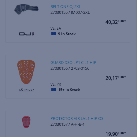
BELT ONE OJ 2XL
27030155 / JM007-2XL
40,32
EUR*
VE: EA
9
In Stock
GUARD D3O LP1 C L1 HIP
27030156 / 2703-0156
20,17
EUR*
VE: PR
15+
In Stock
PROTECTOR AIR LVL1 HIP OS
27030157 / A-H-B-1
19,90
EUR*