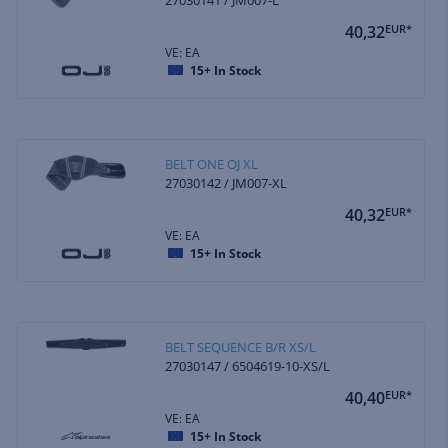
40,32
EUR*
VE: EA
15+
In Stock
BELT ONE OJ XL
27030142 / JM007-XL
40,32
EUR*
VE: EA
15+
In Stock
BELT SEQUENCE B/R XS/L
27030147 / 6504619-10-XS/L
40,40
EUR*
VE: EA
15+
In Stock