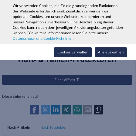
0
Wir verwenden Cookies, die für die grundlegenden Funktionen
der Webseite erforderlich sind. Zusätzlich verwenden wir
optionale Cookies, um unsere Webseite zu optimieren und
unsere Navigation zu verbessern. Eine Beschreibung dieser
Fahrzeugsuche
Anmelde
Shop durchsuchen
Cookies kann neben dem jeweiligen Aktivierungsbutton gefunden
werden. Für weitere Informationen lesen Sie bitte unsere
Datenschutz- und Cookie-Richtlinien
Kategorien
Helme & Bekleidung
Protektoren
Hüft- & Taillen-Protektoren
Cookies verwalten
Alle auswählen
Hüft- & Taillen-Protektoren
Filter öffnen
Diese Seite teilen auf
Nach Artikeln
Nach Produkten