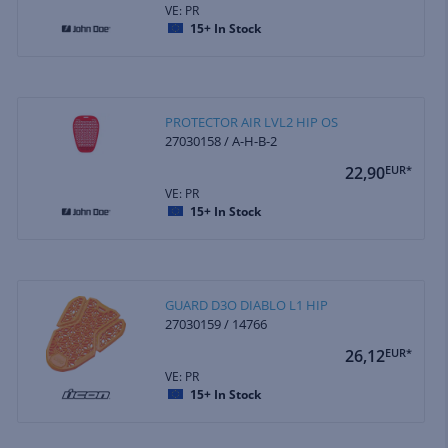
VE: PR
15+
In Stock
PROTECTOR AIR LVL2 HIP OS
27030158 / A-H-B-2
22,90
EUR*
VE: PR
15+
In Stock
GUARD D3O DIABLO L1 HIP
27030159 / 14766
26,12
EUR*
VE: PR
15+
In Stock