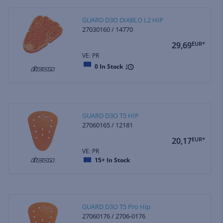
GUARD D3O DIABLO L2 HIP
27030160 / 14770
29,69
EUR*
VE: PR
0
In Stock
GUARD D3O T5 HIP
27060165 / 12181
20,17
EUR*
VE: PR
15+
In Stock
GUARD D3O T5 Pro Hip
27060176 / 2706-0176