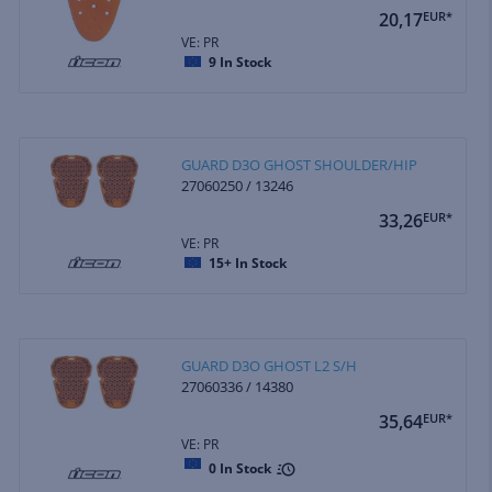
20,17
EUR*
VE: PR
9
In Stock
GUARD D3O GHOST SHOULDER/HIP
27060250 / 13246
33,26
EUR*
VE: PR
15+
In Stock
GUARD D3O GHOST L2 S/H
27060336 / 14380
35,64
EUR*
VE: PR
0
In Stock