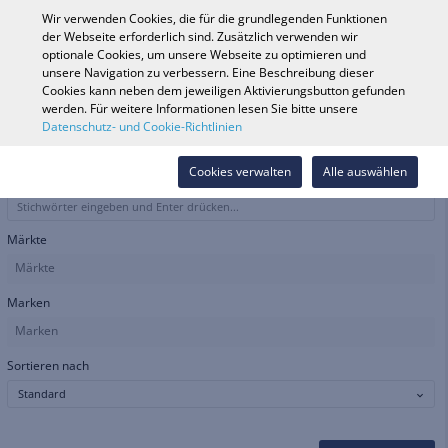
0
Wir verwenden Cookies, die für die grundlegenden Funktionen
der Webseite erforderlich sind. Zusätzlich verwenden wir
optionale Cookies, um unsere Webseite zu optimieren und
unsere Navigation zu verbessern. Eine Beschreibung dieser
Fahrzeugsuche
Anmelde
Shop durchsuchen
Cookies kann neben dem jeweiligen Aktivierungsbutton gefunden
werden. Für weitere Informationen lesen Sie bitte unsere
Datenschutz- und Cookie-Richtlinien
Technical Manuals
Cookies verwalten
Alle auswählen
Kataloge
Märkte
Märkte
Marken
Marken
Sortieren nach