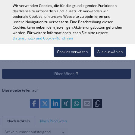
0
Wir verwenden Cookies, die für die grundlegenden Funktionen
der Webseite erforderlich sind. Zusätzlich verwenden wir
optionale Cookies, um unsere Webseite zu optimieren und
unsere Navigation zu verbessern. Eine Beschreibung dieser
Fahrzeugsuche
Anmelde
Shop durchsuchen
Cookies kann neben dem jeweiligen Aktivierungsbutton gefunden
werden. Für weitere Informationen lesen Sie bitte unsere
Datenschutz- und Cookie-Richtlinien
Marken
SUPERNOVA
SUPERNOVA
Cookies verwalten
Alle auswählen
Filter öffnen
Diese Seite teilen auf
Nach Artikeln
Nach Produkten
Artikelnummer aufsteigend