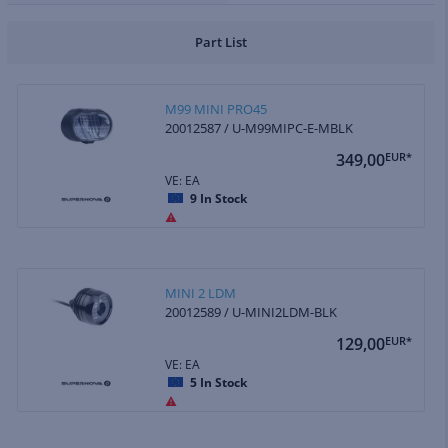
Part List
M99 MINI PRO45
20012587 / U-M99MIPC-E-MBLK
349,00
EUR*
VE: EA
9
In Stock
MINI 2 LDM
20012589 / U-MINI2LDM-BLK
129,00
EUR*
VE: EA
5
In Stock