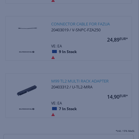
CONNECTOR CABLE FOR FAZUA
20403019 / V-SNPC-FZA250
24,89
EUR*
VE: EA
9
In Stock
M99 TL2 MULTI RACK ADAPTER
20403312 / U-TL2-MRA
14,90
EUR*
VE: EA
7
In Stock
*inkl. 19% MwSt.