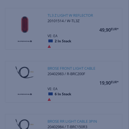
TL3 Z LIGHT W REFLECTOR
20101514 / W-TL3Z
49,90
EUR*
VE: EA
2
In Stock
BROSE FRONT LIGHT CABLE
20402983 / R-BRC200F
19,90
EUR*
VE: EA
6
In Stock
BROSE RR LIGHT CABLE 3PIN
20402984 / T-BRC150R3