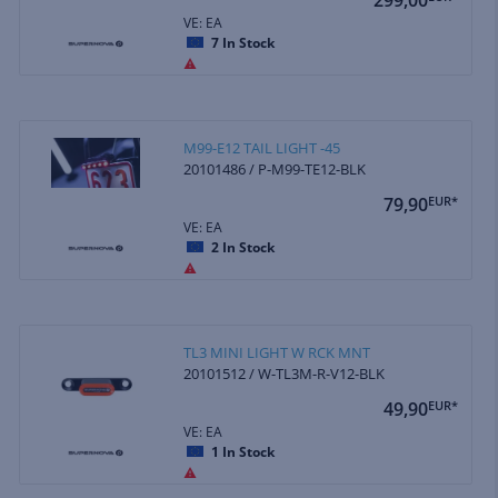
VE: EA
7
In Stock
M99-E12 TAIL LIGHT -45
20101486 / P-M99-TE12-BLK
79,90
EUR*
VE: EA
2
In Stock
TL3 MINI LIGHT W RCK MNT
20101512 / W-TL3M-R-V12-BLK
49,90
EUR*
VE: EA
1
In Stock