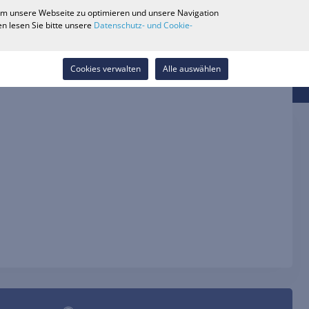
0
 um unsere Webseite zu optimieren und unsere Navigation
Händlersuche
Karriere
Wunschliste
Kontakt
n lesen Sie bitte unsere
Datenschutz- und Cookie-
Anmelden
Cookies verwalten
Alle auswählen