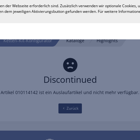
en der Webseite erforderlich sind. Zusätzlich verwenden wir optionale Cookies,
n dem jeweiligen Aktivierungsbutton gefunden werden. Für weitere Informatione
Ketten-Kit-Konfigurator
Kataloge
Highlights
Discontinued
Artikel 010114142 ist ein Auslaufartikel und nicht mehr verfügbar.
Zurück