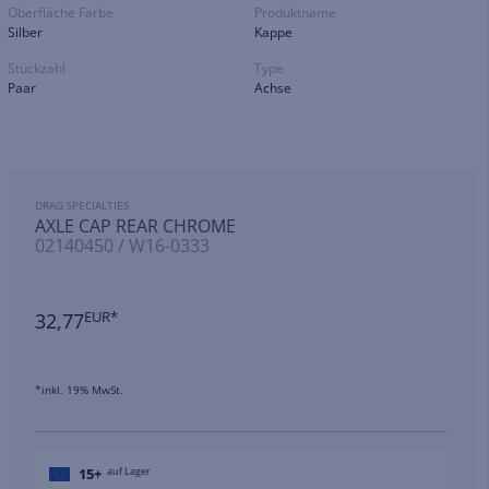
Oberfläche Farbe
Produktname
Silber
Kappe
Stückzahl
Type
Paar
Achse
DRAG SPECIALTIES
AXLE CAP REAR CHROME
02140450 / W16-0333
32,77
EUR*
*inkl. 19% MwSt.
15+
auf Lager