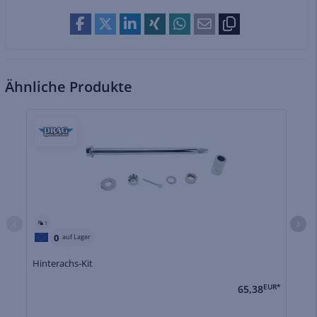
Ähnliche Produkte
1
0
auf Lager
Hinterachs-Kit
Hi
65,38
EUR*