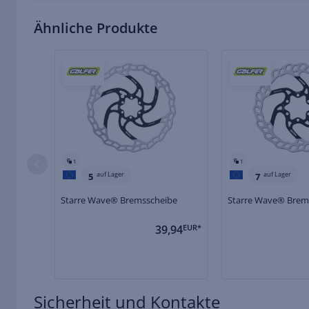
Ähnliche Produkte
1
1
auf Lager
auf Lager
5
7
Starre Wave® Bremsscheibe
Starre Wave® Brem
39,94
EUR*
Sicherheit und Kontakte