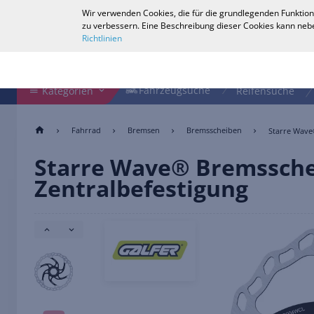
Wir verwenden Cookies, die für die grundlegenden Funktion
Deutsch
zu verbessern. Eine Beschreibung dieser Cookies kann nebe
Richtlinien
Shop durchsuchen
Fahrzeugsuche
Fahrzeugsuche
Kategorien
Reifensuche
Fahrrad
Bremsen
Bremsscheiben
Starre Wave
Starre Wave® Bremssche
Zentralbefestigung