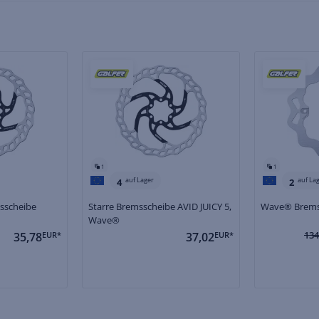
1
1
auf Lager
auf La
4
2
sscheibe
Starre Bremsscheibe AVID JUICY 5,
Wave® Brems
Wave®
134
35,78
EUR*
37,02
EUR*