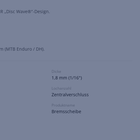
R „Disc Wave®“-Design.
mm (MTB Enduro / DH).
Dicke
1,8 mm (1/16")
Lochanzahl
Zentralverschluss
Produktname
Bremsscheibe