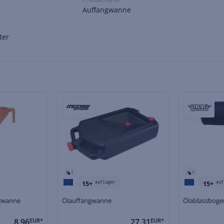
Auffangwanne
ter
1
1
auf Lager
auf
15+
15+
gwanne
Ölauffangwanne
Ölablassboge
8,96
EUR*
27,31
EUR*