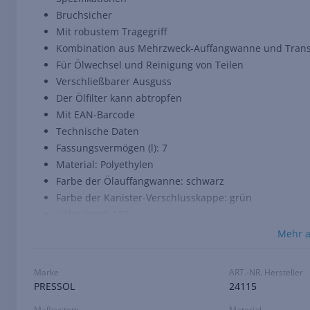
Bruchsicher
Mit robustem Tragegriff
Kombination aus Mehrzweck-Auffangwanne und Trans
Für Ölwechsel und Reinigung von Teilen
Verschließbarer Ausguss
Der Ölfilter kann abtropfen
Mit EAN-Barcode
Technische Daten
Fassungsvermögen (l): 7
Material: Polyethylen
Farbe der Ölauffangwanne: schwarz
Farbe der Kanister-Verschlusskappe: grün
Höhe (mm): 130
Grundfläche LxB (mm): 500 x 300
Mehr 
Gewicht (kg): 1,07
Marke
ART.-NR. Hersteller
PRESSOL
24115
Maßsystem
Material