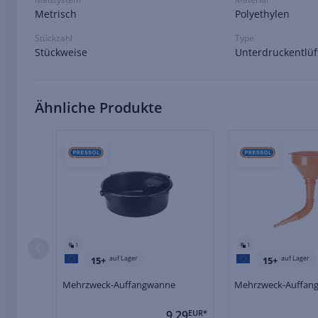
Metrisch
Polyethylen
Stückzahl
Type
Stückweise
Unterdruckentlüf
Ähnliche Produkte
1
1
auf Lager
auf Lager
15+
15+
Mehrzweck-Auffangwanne
Mehrzweck-Auffan
9,29
EUR*