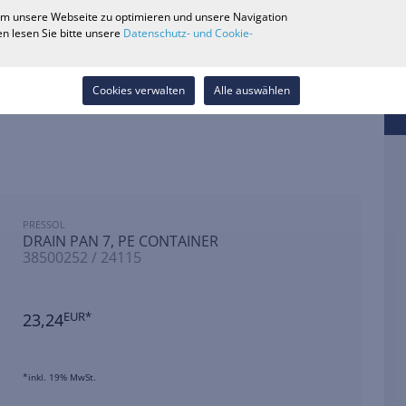
0
 um unsere Webseite zu optimieren und unsere Navigation
Händlersuche
Karriere
Wunschliste
Kontakt
n lesen Sie bitte unsere
Datenschutz- und Cookie-
Anmelden
Cookies verwalten
Alle auswählen
PRESSOL
DRAIN PAN 7, PE CONTAINER
38500252 / 24115
23,24
EUR*
*inkl. 19% MwSt.