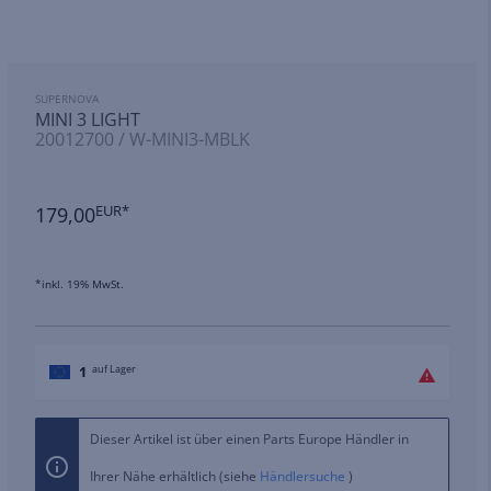
SUPERNOVA
MINI 3 LIGHT
20012700 / W-MINI3-MBLK
179,00
EUR*
*inkl. 19% MwSt.
1
auf Lager
Dieser Artikel ist über einen Parts Europe Händler in
Ihrer Nähe erhältlich (siehe
Händlersuche
)