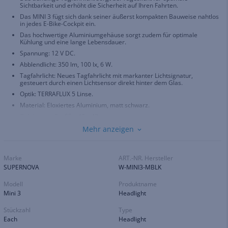
Sichtbarkeit und erhöht die Sicherheit auf Ihren Fahrten.
Das MINI 3 fügt sich dank seiner äußerst kompakten Bauweise nahtlos
in jedes E-Bike-Cockpit ein.
Das hochwertige Aluminiumgehäuse sorgt zudem für optimale
Kühlung und eine lange Lebensdauer.
Spannung: 12 V DC.
Abblendlicht: 350 lm, 100 lx, 6 W.
Tagfahrlicht: Neues Tagfahrlicht mit markanter Lichtsignatur,
gesteuert durch einen Lichtsensor direkt hinter dem Glas.
Optik: TERRAFLUX 5 Linse.
Material: Eloxiertes Aluminium, matt schwarz.
Gehäusemaße: 55 x 43 x 43 mm.
Gewicht: 70 g (ohne Kabel).
Mehr anzeigen
Kabellänge: Mit SUPERNOVA Power Connector System, 120 mm bis
zum Stecker.
Lieferumfang: 1 x Frontscheinwerfer, 1 x SUPERNOVA Power Connector
Marke
ART.-NR. Hersteller
Kabel - BOSCH Smart System (Kabellänge: 1.300 mm, mit Bosch-
SUPERNOVA
W-MINI3-MBLK
Stecker) & Montageanleitung.
Modell
Produktname
Mini 3
Headlight
Stückzahl
Type
Each
Headlight